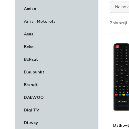
Nejnově
Amiko
Arris , Motorola
Zobrazuji 
Asus
Beko
BENsat
Blaupunkt
Brandt
DAEWOO
Digi TV
Di-way
Dálkový