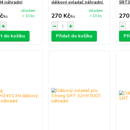
4 náhradní
dálkový ovladač náhradní
SRT3
skladem
skladem
č
270 Kč
270
> 10 ks
> 10 ks
/
ks
/
ks
at do košíku
Přidat do košíku
Př