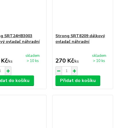
ng SRT24HB3003
Strong SRT8209 dálkový
vý ovladač náhradní
ovladač náhradní
skladem
skladem
 Kč
270 Kč
> 10 ks
> 10 ks
/
ks
/
ks
idat do košíku
Přidat do košíku