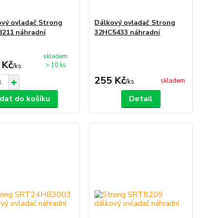
vý ovladač Strong
Dálkový ovladač Strong
8211 náhradní
32HC5433 náhradní
skladem
 Kč
> 10 ks
/
ks
255 Kč
skladem
/
ks
idat do košíku
Detail