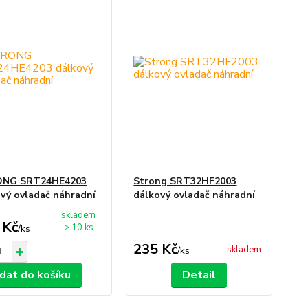
NG SRT24HE4203
Strong SRT32HF2003
vý ovladač náhradní
dálkový ovladač náhradní
skladem
 Kč
> 10 ks
/
ks
235 Kč
skladem
/
ks
idat do košíku
Detail