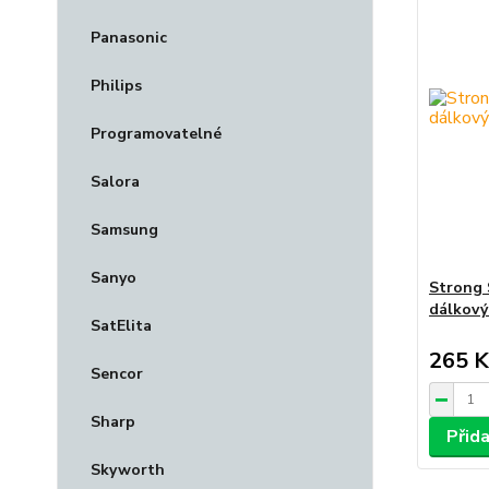
Panasonic
Philips
Programovatelné
Salora
Samsung
Sanyo
Strong
dálkový
SatElita
265 K
Sencor
Sharp
Přid
Skyworth