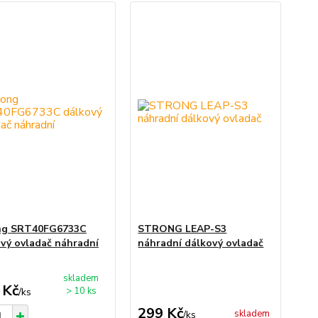
ng SRT40FG6733C
STRONG LEAP-S3
vý ovladač náhradní
náhradní dálkový ovladač
skladem
 Kč
> 10 ks
/
ks
299 Kč
skladem
/
ks