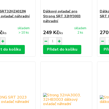
 SRT32HZ4013N
Dálkový ovladač pro
Dálko
 ovladač náhradní
Strong SRT 32HY3003
SRT 
náhradní
skladem
skladem
č
249 Kč
270
> 10 ks
2 ks
/
ks
/
ks
at do košíku
Přidat do košíku
Př