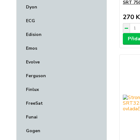
SRT 750
Dyon
270 K
ECG
Edision
Přid
Emos
Evolve
Ferguson
Finlux
FreeSat
Funai
Gogen