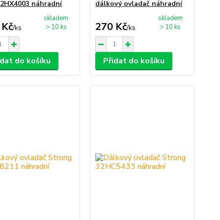
2HX4003 náhradní
dálkový ovladač náhradní
skladem
skladem
 Kč
270 Kč
> 10 ks
> 10 ks
/
ks
/
ks
idat do košíku
Přidat do košíku