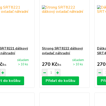
 SRT8221 dálkový
Strong SRT8222 dálkový
Dálko
 náhradní
ovladač náhradní
SRT4
skladem
skladem
č
270 Kč
270
> 10 ks
> 10 ks
/
ks
/
ks
at do košíku
Přidat do košíku
Př