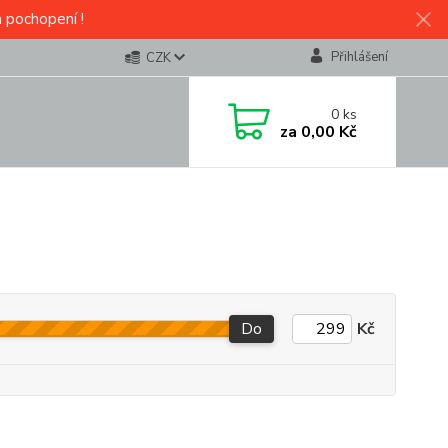
a pochopení !
Přihlášení
CZK
0
ks
za
0,00 Kč
Do
Kč