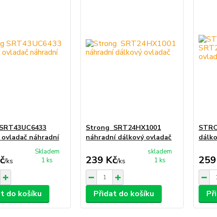
 SRT43UC6433
Strong SRT24HX1001
STRO
 ovladač náhradní
náhradní dálkový ovladač
dálko
Skladem
skladem
č
239 Kč
259
1 ks
1 ks
/
ks
/
ks
at do košíku
Přidat do košíku
Př