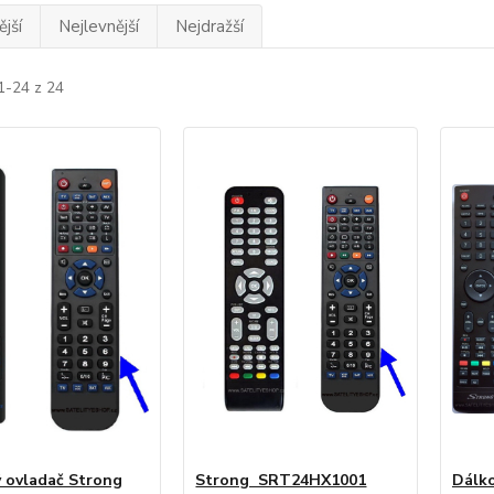
jší
Nejlevnější
Nejdražší
1-24 z 24
 ovladač Strong
Strong SRT24HX1001
Dálko