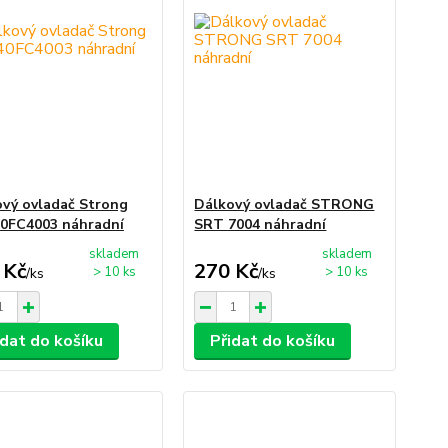
vý ovladač Strong
Dálkový ovladač STRONG
0FC4003 náhradní
SRT 7004 náhradní
skladem
skladem
 Kč
270 Kč
> 10 ks
> 10 ks
/
ks
/
ks
idat do košíku
Přidat do košíku