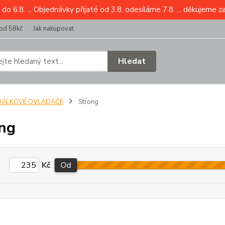
6.8. ... Objednávky přijaté od 3.8. odesíláme 7.8. ... děkujeme z
od 58kč
Jak nakupovat
Hledat
DÁLKOVÉ OVLADAČE
Strong
ng
Kč
Od