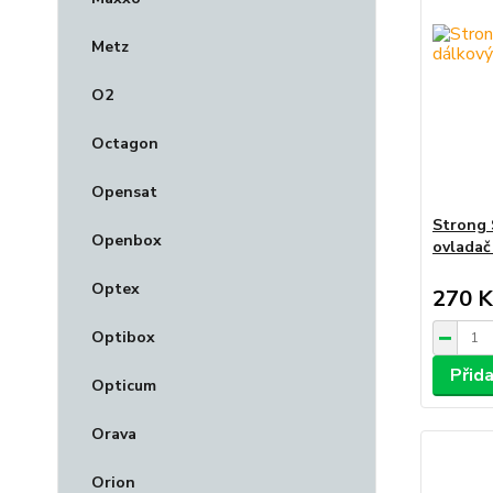
Metz
O2
Octagon
Opensat
Strong
Openbox
ovladač
Optex
270 K
Optibox
Přid
Opticum
Orava
Orion