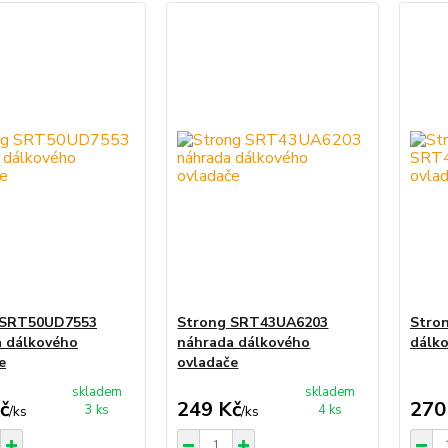
 SRT50UD7553
Strong SRT43UA6203
Stro
 dálkového
náhrada dálkového
dálko
e
ovladače
skladem
skladem
č
249 Kč
270
3 ks
4 ks
/
ks
/
ks