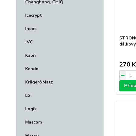
Changhong, CHiQ
Icecrypt
Ineos
STRONG
JVC
dálkový
Kaon
270 K
Kendo
Krüger&Matz
Přid
LG
Logik
Mascom
Maxxo