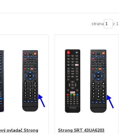
strana
z 1
vý ovladač Strong
Strong SRT 43UA6203