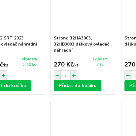
 SRT 2023
Strong 32HA3003,
Stro
 ovladač náhradní
32HB3003 dálkový ovladač
dálko
náhradní
skladem
skladem
č
270 Kč
270
> 10 ks
7 ks
/
ks
/
ks
at do košíku
Přidat do košíku
Př