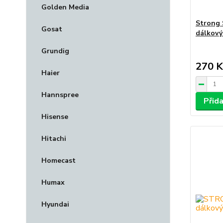
Golden Media
Strong
Gosat
dálkový
Grundig
270 K
Haier
Hannspree
Přid
Hisense
Hitachi
Homecast
Humax
Hyundai