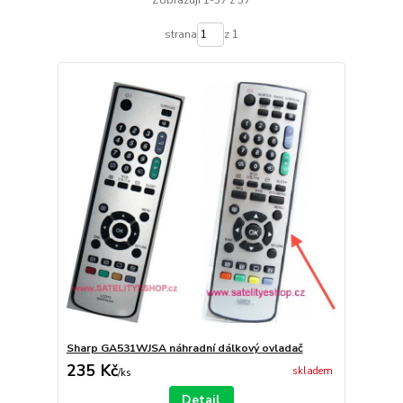
strana
z 1
Sharp GA531WJSA náhradní dálkový ovladač
235 Kč
skladem
/
ks
Detail