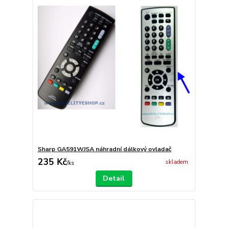
Sharp GA591WJSA náhradní dálkový ovladač
235 Kč
skladem
/
ks
Detail