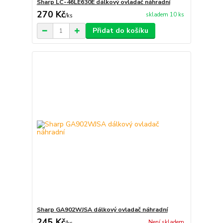
Sharp LC-46LE630E dálkový ovladač náhradní
270 Kč
skladem 10 ks
/
ks
Přidat do košíku
Sharp GA902WJSA dálkový ovladač náhradní
245 Kč
Není skladem