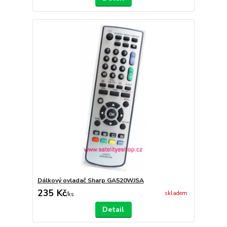
Dálkový ovladač Sharp GA520WJSA
235 Kč
skladem
/
ks
Detail