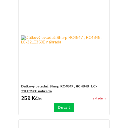
Dálkový ovladač Sharp RC4847 , RC4848 , LC-
32LE350E náhrada
259 Kč
skladem
/
ks
Detail