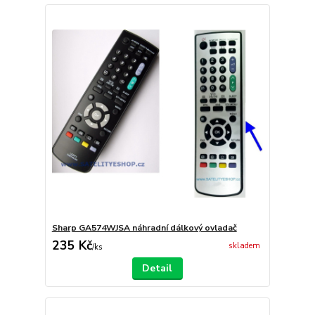
Sharp GA574WJSA náhradní dálkový ovladač
235 Kč
skladem
/
ks
Detail