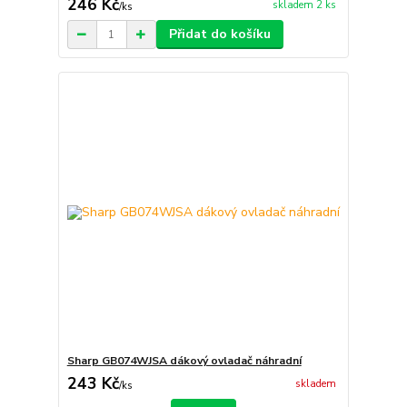
246 Kč
skladem 2 ks
/
ks
Přidat do košíku
Sharp GB074WJSA dákový ovladač náhradní
243 Kč
skladem
/
ks