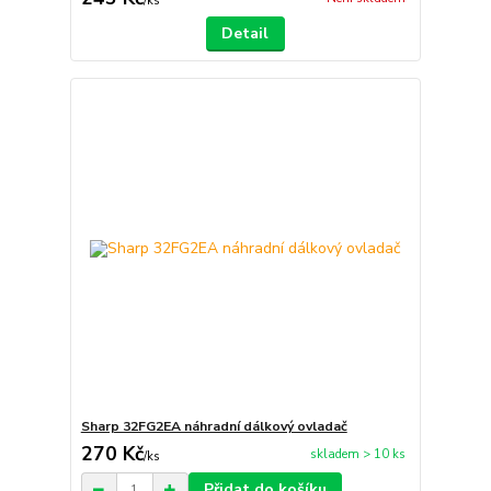
/
ks
Detail
Sharp 32FG2EA náhradní dálkový ovladač
270 Kč
skladem > 10 ks
/
ks
Přidat do košíku