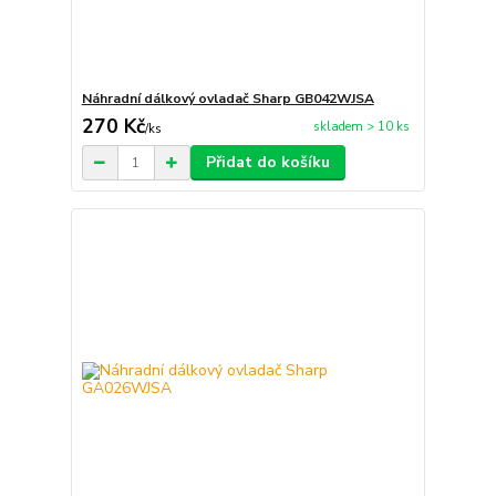
Náhradní dálkový ovladač Sharp GB042WJSA
270 Kč
skladem > 10 ks
/
ks
Přidat do košíku