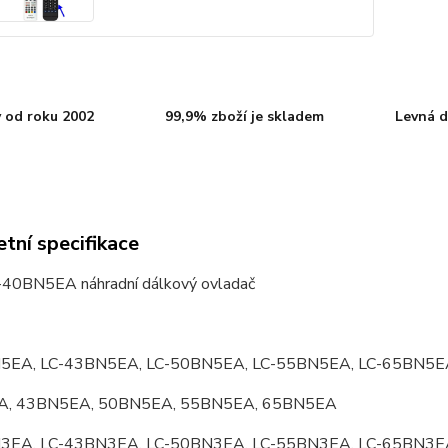
 od roku 2002
99,9% zboží je skladem
Levná d
tní specifikace
-40BN5EA náhradní dálkový ovladač
5EA, LC-43BN5EA, LC-50BN5EA, LC-55BN5EA, LC-65BN5E
, 43BN5EA, 50BN5EA, 55BN5EA, 65BN5EA
3EA, LC-43BN3EA, LC-50BN3EA, LC-55BN3EA, LC-65BN3E