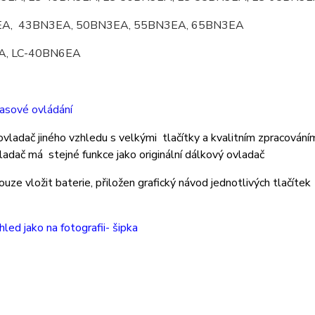
A, 43BN3EA, 50BN3EA, 55BN3EA, 65BN3EA
A, LC-40BN6EA
lasové ovládání
vladač jiného vzhledu s velkými tlačítky a kvalitním zpracování
adač má stejné funkce jako originální dálkový ovladač
ouze vložit baterie, přiložen grafický návod jednotlivých tlačítek
hled jako na fotografii- šipka