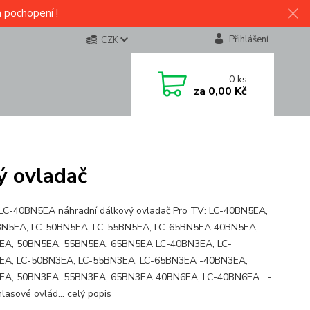
a pochopení !
Přihlášení
CZK
0
ks
za
0,00 Kč
ý ovladač
LC-40BN5EA náhradní dálkový ovladač Pro TV: LC-40BN5EA,
BN5EA, LC-50BN5EA, LC-55BN5EA, LC-65BN5EA 40BN5EA,
EA, 50BN5EA, 55BN5EA, 65BN5EA LC-40BN3EA, LC-
EA, LC-50BN3EA, LC-55BN3EA, LC-65BN3EA -40BN3EA,
EA, 50BN3EA, 55BN3EA, 65BN3EA 40BN6EA, LC-40BN6EA -
lasové ovlád...
celý popis