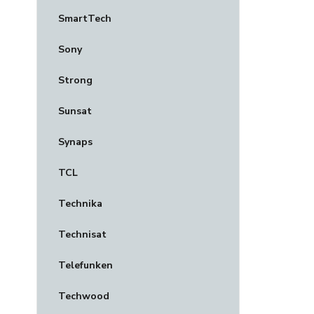
SmartTech
Sony
Strong
Sunsat
Synaps
TCL
Technika
Technisat
Telefunken
Techwood