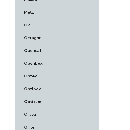
Metz
O2
Octagon
Opensat
Openbox
Optex
Optibox
Opticum
Orava
Orion