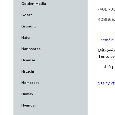
Golden Media
-40BN3E
Gosat
40BN6E
Grundig
Haier
- nemá h
Hannspree
Dálkový o
Tento ovl
Hisense
- stačí p
Hitachi
Homecast
Stejný vz
Humax
Hyundai