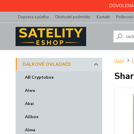
DOVOLENÁ do 
Doprava a platba
Obchodní podmínky
Kontakt
Poštovné 
Úvod
DÁLKOVÉ OVLADAČE
Shar
AB Cryptobox
Aiwa
Akai
Allbox
Alma