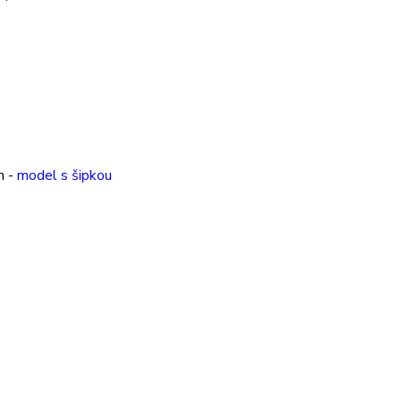
m -
model s šipkou