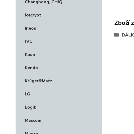
Changhong, CHiQ
Icecrypt
Zboží 
Ineos
DÁLK
JVC
Kaon
Kendo
Krüger&Matz
LG
Logik
Mascom
Maxxo