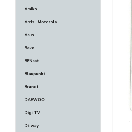
Amiko
Arris , Motorola
Asus
Beko
BENsat
Blaupunkt
Brandt
DAEWOO
Digi TV
Di-way