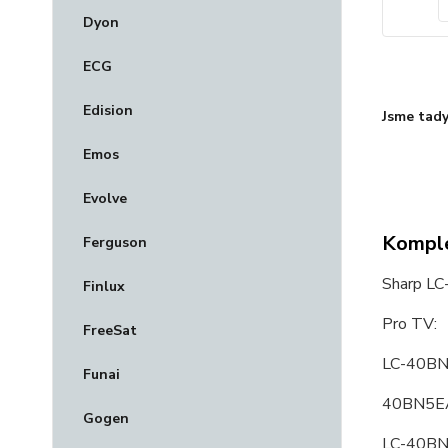
Dyon
ECG
Edision
Jsme tady
Emos
Evolve
Komple
Ferguson
Sharp LC
Finlux
Pro TV:
FreeSat
LC-40BN
Funai
40BN5EA
Gogen
LC-40BN