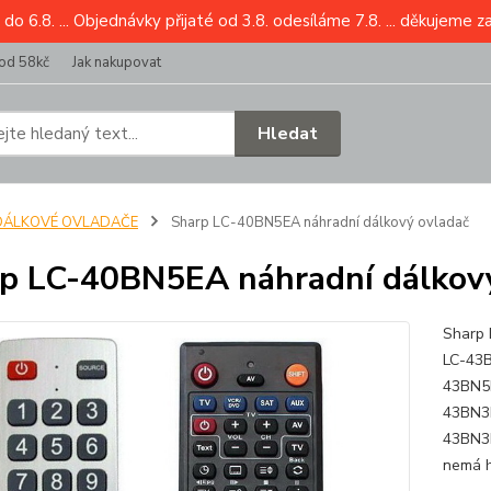
6.8. ... Objednávky přijaté od 3.8. odesíláme 7.8. ... děkujeme z
od 58kč
Jak nakupovat
Hledat
DÁLKOVÉ OVLADAČE
Sharp LC-40BN5EA náhradní dálkový ovladač
p LC-40BN5EA náhradní dálkov
Sharp 
LC-43
43BN5
43BN3
43BN3
nemá h