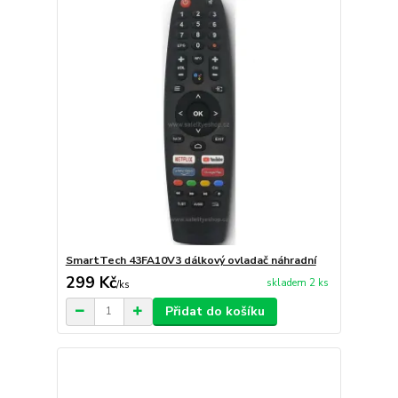
SmartTech 43FA10V3 dálkový ovladač náhradní
299 Kč
skladem 2 ks
/
ks
Přidat do košíku