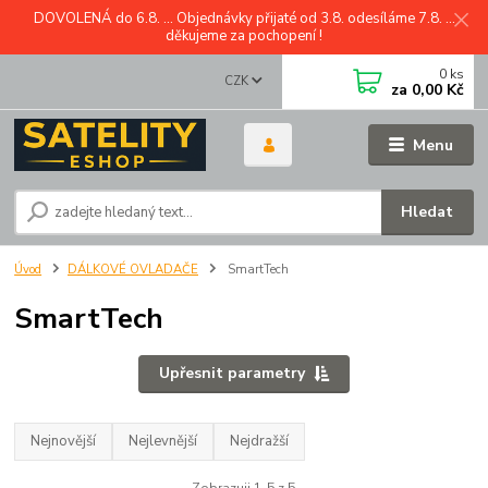
DOVOLENÁ do 6.8. ... Objednávky přijaté od 3.8. odesíláme 7.8. ...
děkujeme za pochopení !
0
ks
CZK
za
0,00 Kč
Menu
Hledat
Úvod
DÁLKOVÉ OVLADAČE
SmartTech
SmartTech
Upřesnit parametry
Nejnovější
Nejlevnější
Nejdražší
Zobrazuji 1-5 z 5