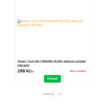
Smart Tech SMT40N30FC4U1B1 dálkový ovladač
náhradní
288 Kč
Není skladem
/
ks
Detail
strana
z 1