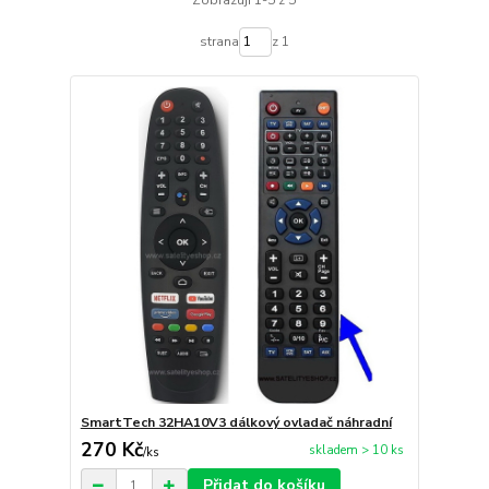
strana
z 1
SmartTech 32HA10V3 dálkový ovladač náhradní
270 Kč
skladem > 10 ks
/
ks
Přidat do košíku