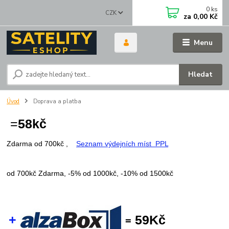
0
ks
CZK
za
0,00 Kč
Menu
Hledat
Úvod
Doprava a platba
=
58
kč
Zdarma od 700kč ,
+
Seznam výdejních míst PPL
PPL PPLkč
příplatek za dobírku)
od 700kč Zdarma, -
5% od 1000kč, -
10% od 1500kč
+
59Kč
=