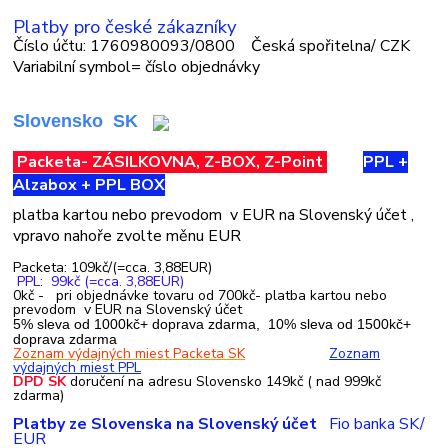
Platby pro české zákazníky
Číslo účtu: 1760980093/0800 Česká spořitelna/ CZK
Variabilní symbol= číslo objednávky
Slovensko SK
Packeta-
ZÁSILKOVNA, Z-BOX, Z-Point
PPL +
Alzabox + PPL BOX
platba kartou nebo prevodom
v EUR na Slovenský účet ,
vpravo nahoře zvolte měnu EUR
Packeta: 109kč/(=cca. 3,88EUR)
PPL: 99kč (=cca. 3,88EUR)
0kč - pri objednávke tovaru od 700kč-
platba kartou nebo
prevodom
v EUR na Slovenský účet
5% sleva od 1000kč+ doprava zdarma,
10% sleva od 1500kč
+
doprava zdarma
Zoznam výdajných miest Packeta SK
Zoznam
výdajných miest PPL
DPD SK
doručení na adresu Slovensko 149kč ( nad 999kč
zdarma)
Platby ze Slovenska na Slovenský účet
Fio banka SK/
EUR