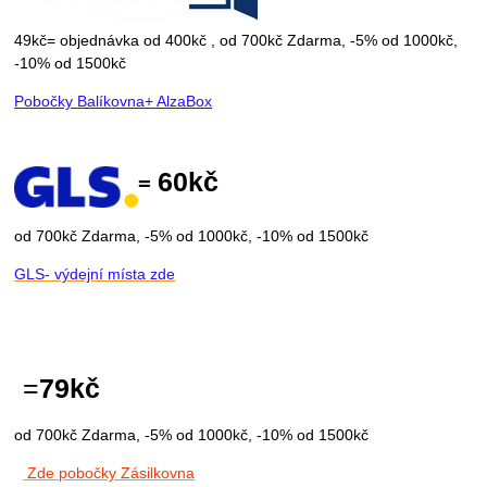
4
9kč=
objednávka od 400kč , od 700kč Zdarma, -
5% od 1000kč,
-
10% od 1500kč
Pobočky Balíkovna+ AlzaBox
60kč
=
od 700kč Zdarma, -
5% od 1000kč, -
10% od 1500kč
GLS- výdejní místa zde
=
79kč
od 700kč Zdarma, -
5% od 1000kč, -
10% od 1500kč
Zde pobočky Zásilkovna
latek za dobírku)