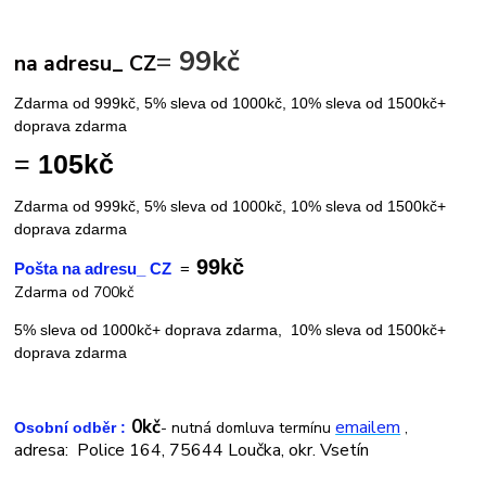
=
99kč
na adresu_ CZ
Zdarma od 999kč, 5
% sleva od 1000kč,
10% sleva od 1500kč
+
doprava zdarma
=
105kč
Zdarma od 999kč, 5
% sleva od 1000kč,
10% sleva od 1500kč
+
doprava zdarma
99kč
Pošta na adresu_ CZ
=
Zdarma od 700kč
+49kč příplatek za dobírku)
5% sleva od 1000kč+ doprava zdarma,
10% sleva od 1500kč
+
doprava zdarma
0kč
emailem
- nutná domluva termínu
,
Osobní odběr :
adresa: Police 164, 75644 Loučka, okr. Vsetín