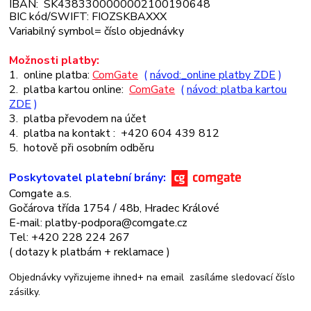
IBAN: SK4383300000002100190648
BIC kód/SWIFT: FIOZSKBAXXX
Variabilný symbol= číslo objednávky
Možnosti platby:
1. online platba:
ComGate
(
návod:_online platby ZDE
)
2. platba kartou
online:
ComGate
(
návod: platba kartou
ZDE
)
3. platba převodem na účet
4. platba na kontakt : +420 604 439 812
5. hotově při osobním odběru
Poskytovatel platební brány:
Comgate a.s.
Gočárova třída 1754 / 48b, Hradec Králové
E-mail: platby-podpora@comgate.cz
Tel: +420 228 224 267
(
dotazy k platbám + reklamace )
Objednávky vyřizujeme ihned+
na email zasíláme sledovací číslo
zásilky.