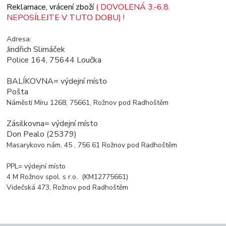
Reklamace, vrácení zboží
( DOVOLENÁ 3.-6.8.
NEPOSÍLEJTE V TUTO DOBU) !
Adresa:
Jindřich Slimáček
Police 164,
75644 Loučka
BALÍKOVNA= výdejní místo
Pošta
Náměstí Míru 1268, 75661, Rožnov pod Radhoštěm
Zásilkovna= výdejní místo
Don Pealo
(
25379
)
Masarykovo nám. 45 , 756 61 Rožnov pod Radhoštěm
PPL= výdejní místo
4 M Rožnov spol. s r.o. (
KM12775661)
Videčská 473, Rožnov pod Radhoštěm