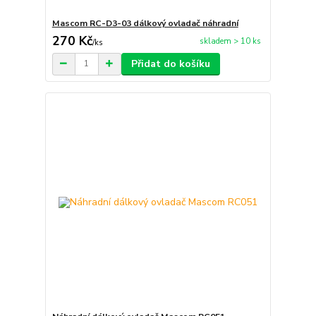
Mascom RC-D3-03 dálkový ovladač náhradní
270 Kč
skladem > 10 ks
/
ks
Přidat do košíku