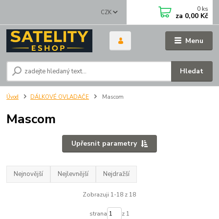
0
ks
CZK
za
0,00 Kč
Menu
Hledat
Úvod
DÁLKOVÉ OVLADAČE
Mascom
Mascom
Upřesnit parametry
Nejnovější
Nejlevnější
Nejdražší
Zobrazuji 1-18 z 18
strana
z 1