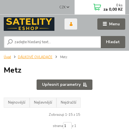
0
ks
CZK
za
0,00 Kč
Menu
Hledat
Úvod
DÁLKOVÉ OVLADAČE
Metz
Metz
Upřesnit parametry
Nejnovější
Nejlevnější
Nejdražší
Zobrazuji 1-15 z 15
strana
z 1