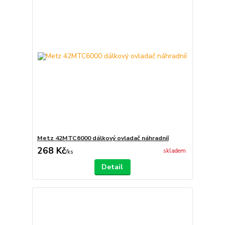
Metz 42MTC6000 dálkový ovladač náhradníí
268 Kč
skladem
/
ks
Detail