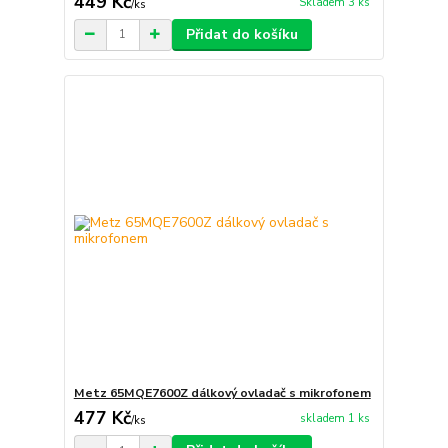
449 Kč
Skladem 3 ks
/
ks
Přidat do košíku
Metz 65MQE7600Z dálkový ovladač s mikrofonem
477 Kč
skladem 1 ks
/
ks