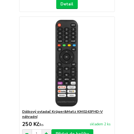
Detail
Dálkový ovladač Krüger&Matz KM0243FHD-V
náhradní
250 Kč
skladem 2 ks
/
ks
Přidat do košíku