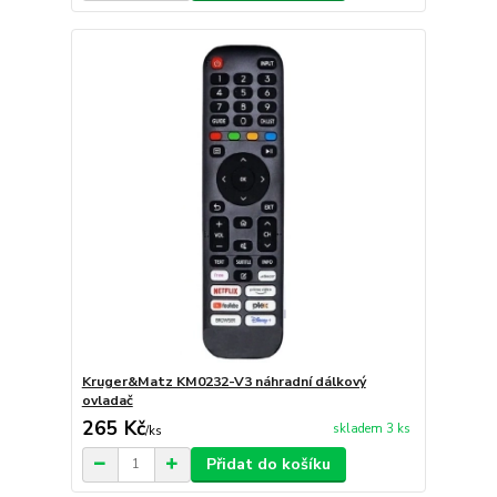
Kruger&Matz KM0232-V3 náhradní dálkový
ovladač
265 Kč
skladem 3 ks
/
ks
Přidat do košíku