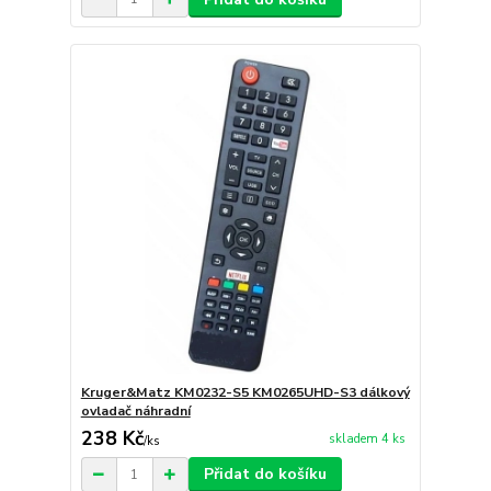
Kruger&Matz KM0232-S5 KM0265UHD-S3 dálkový
ovladač náhradní
238 Kč
skladem 4 ks
/
ks
Přidat do košíku