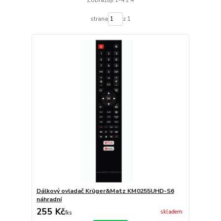
strana
z 1
Dálkový ovladač Krüger&Matz KM0255UHD-S6
náhradní
255 Kč
skladem
/
ks