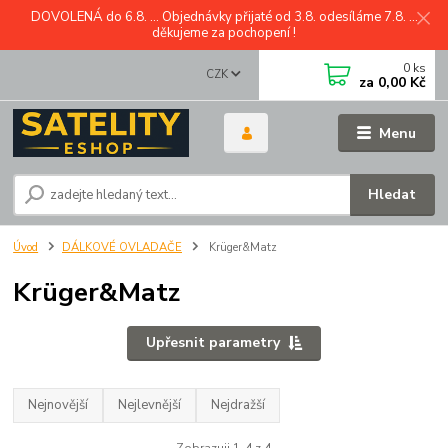
DOVOLENÁ do 6.8. ... Objednávky přijaté od 3.8. odesíláme 7.8. ...
děkujeme za pochopení !
0
ks
CZK
za
0,00 Kč
Menu
Hledat
Úvod
DÁLKOVÉ OVLADAČE
Krüger&Matz
Krüger&Matz
Upřesnit parametry
Nejnovější
Nejlevnější
Nejdražší
Zobrazuji 1-4 z 4