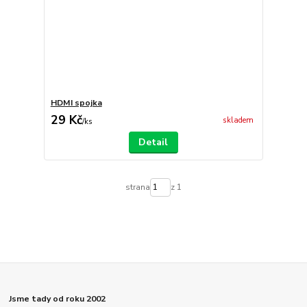
HDMI spojka
29 Kč
skladem
/
ks
Detail
strana
z 1
Jsme tady od roku 2002