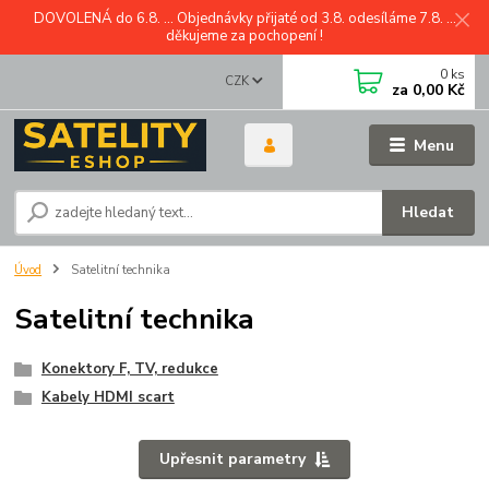
DOVOLENÁ do 6.8. ... Objednávky přijaté od 3.8. odesíláme 7.8. ...
děkujeme za pochopení !
0
ks
CZK
za
0,00 Kč
Menu
Hledat
Úvod
Satelitní technika
Satelitní technika
Konektory F, TV, redukce
Kabely HDMI scart
Upřesnit parametry