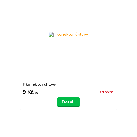
F konektor úhlový
9 Kč
skladem
/
ks
Detail