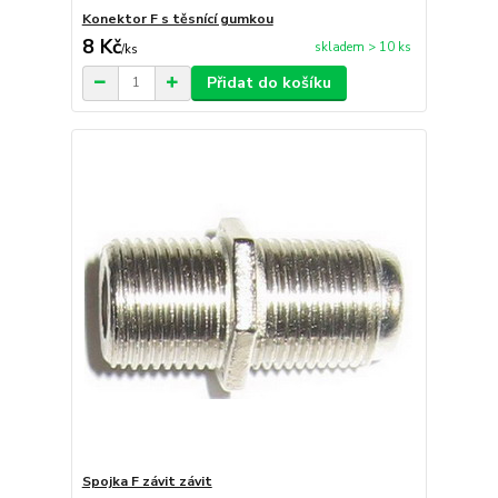
Konektor F s těsnící gumkou
8 Kč
skladem > 10 ks
/
ks
Přidat do košíku
Spojka F závit závit