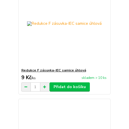
Redukce F zásuvka-IEC samice úhlová
9 Kč
skladem > 10 ks
/
ks
Přidat do košíku