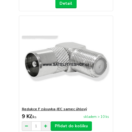
Detail
Redukce F zásuvka-IEC samec úhlový
9 Kč
skladem > 10 ks
/
ks
Přidat do košíku