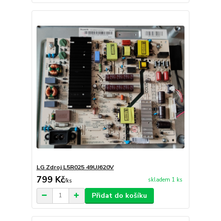
LG Zdroj L5R025 49UJ620V
799 Kč
skladem 1 ks
/
ks
Přidat do košíku