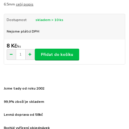
6,5mm
celý popis
Dostupnost
skladem > 10 ks
Nejsme plátci DPH
8 Kč
/
ks
Přidat do košíku
Jsme tady od roku 2002
99,9% zboží je skladem
Levná doprava od 58kč
Rychlé vyřízení objednávek