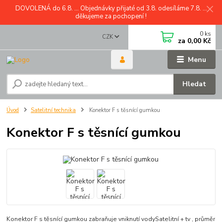
DOVOLENÁ do 6.8. ... Objednávky přijaté od 3.8. odesíláme 7.8. ...
děkujeme za pochopení !
0
ks
CZK
za
0,00 Kč
Menu
Hledat
Úvod
Satelitní technika
Konektor F s těsnící gumkou
Konektor F s těsnící gumkou
Konektor F s těsnící gumkou zabraňuje vniknutí vodySatelitní + tv , průměr