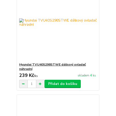
Hyundai TVU40S298STWE dálkový ovladač
náhradní
239 Kč
skladem 4 ks
/
ks
Přidat do košíku