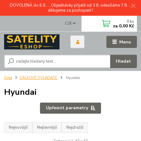
DOVOLENÁ do 6.8. ... Objednávky přijaté od 3.8. odesíláme 7.8. ...
děkujeme za pochopení !
0
ks
CZK
za
0,00 Kč
Menu
Hledat
Úvod
DÁLKOVÉ OVLADAČE
Hyundai
Hyundai
Upřesnit parametry
Nejnovější
Nejlevnější
Nejdražší
Zobrazuji 1-47 z 47