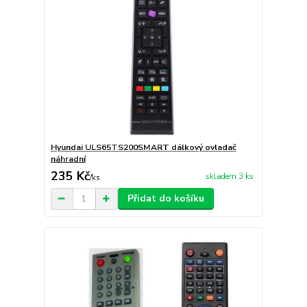
Hyundai ULS65TS200SMART dálkový ovladač
náhradní
235 Kč
skladem 3 ks
/
ks
Přidat do košíku