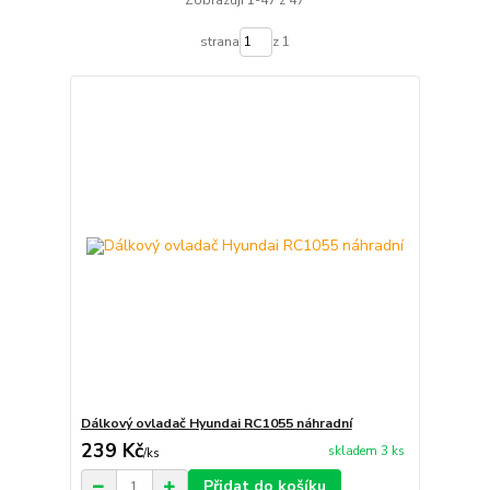
strana
z 1
Dálkový ovladač Hyundai RC1055 náhradní
239 Kč
skladem 3 ks
/
ks
Přidat do košíku