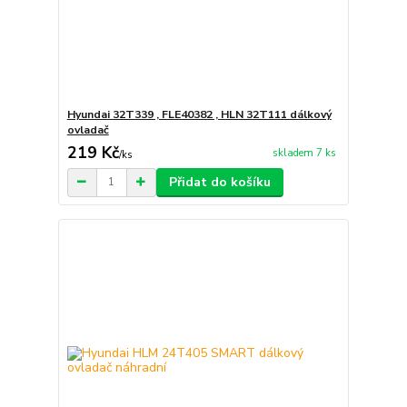
Hyundai 32T339 , FLE40382 , HLN 32T111 dálkový
ovladač
219 Kč
skladem 7 ks
/
ks
Přidat do košíku