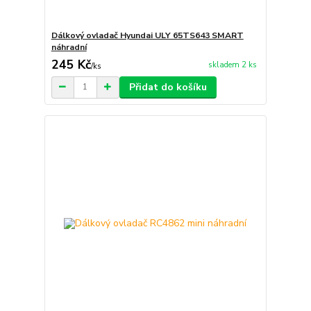
Dálkový ovladač Hyundai ULY 65TS643 SMART
náhradní
245 Kč
skladem 2 ks
/
ks
Přidat do košíku