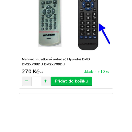
Náhradní dálkový ovladač Hyundai DVD
DV2X708DU DV2X709DU
270 Kč
skladem > 10 ks
/
ks
Přidat do košíku