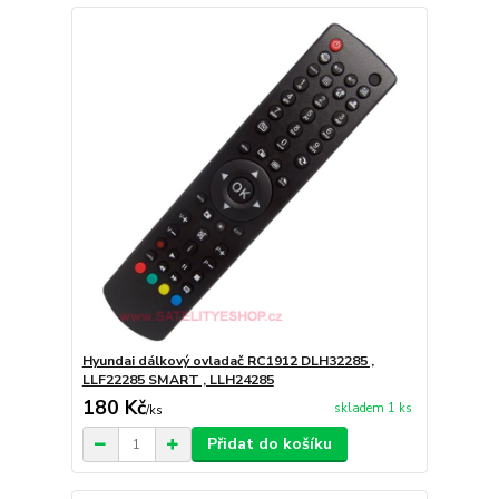
Hyundai dálkový ovladač RC1912 DLH32285 ,
LLF22285 SMART , LLH24285
180 Kč
skladem 1 ks
/
ks
Přidat do košíku