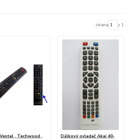
strana
z 1
,Vestel , Techwood ,
Dálkový ovladač Akai 40-