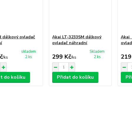
d dálkový ovladač
Akai LT-3233SM dálkový
Akai
í
ovladač náhradní
ovlad
skladem
Skladem
č
299 Kč
219
2 ks
2 ks
/
ks
/
ks
at do košíku
Přidat do košíku
Př