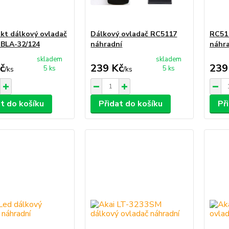
kt dálkový ovladač
Dálkový ovladač RC5117
RC511
, BLA-32/124
náhradní
náhr
skladem
skladem
č
239 Kč
239
5 ks
5 ks
/
ks
/
ks
at do košíku
Přidat do košíku
Př