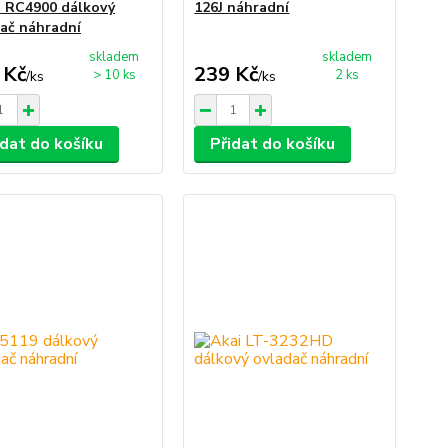
 RC4900 dálkový
126J náhradní
ač náhradní
skladem
skladem
 Kč
239 Kč
> 10 ks
2 ks
/
ks
/
ks
idat do košíku
Přidat do košíku