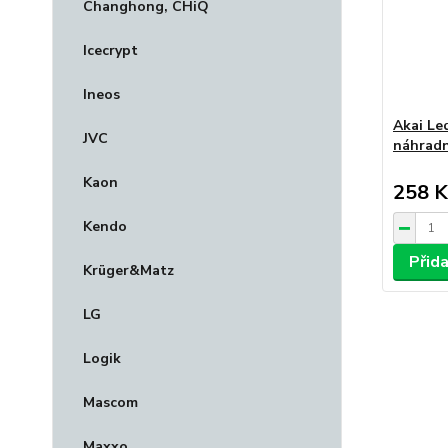
Changhong, CHiQ
Icecrypt
Ineos
Akai Le
JVC
náhradn
Kaon
258 K
Kendo
Přid
Krüger&Matz
LG
Logik
Mascom
Maxxo