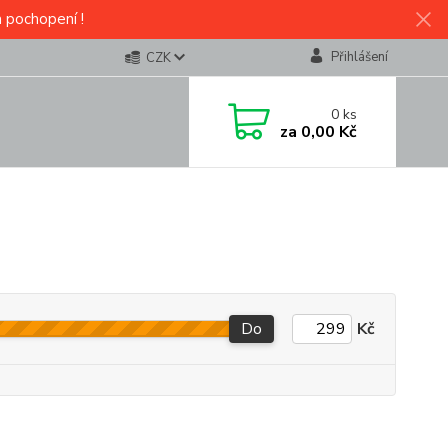
a pochopení !
Přihlášení
CZK
0
ks
za
0,00 Kč
Do
Kč