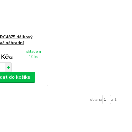
 RC4875 dálkový
ač náhradní
skladem
 Kč
10 ks
/
ks
idat do košíku
strana
z 1