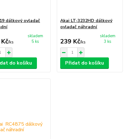
9 dálkový ovladač
Akai LT-3232HD dálkový
adní
ovladač náhradní
skladem
skladem
 Kč
239 Kč
5 ks
3 ks
/
ks
/
ks
idat do košíku
Přidat do košíku