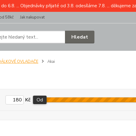
6.8. ... Objednávky přijaté od 3.8. odesíláme 7.8. ... děkujeme z
od 58kč
Jak nakupovat
Hledat
DÁLKOVÉ OVLADAČE
Akai
Kč
Od