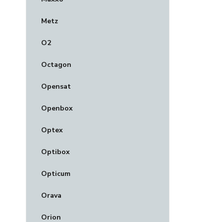
Metz
O2
Octagon
Opensat
Openbox
Optex
Optibox
Opticum
Orava
Orion