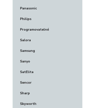
Panasonic
Philips
Programovatelné
Salora
Samsung
Sanyo
SatElita
Sencor
Sharp
Skyworth