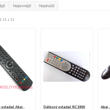
jší
Nejlevnější
Nejdražší
1-11 z 11
 ovladač Akai ,
Dálkový ovladač RC1900
Akai 