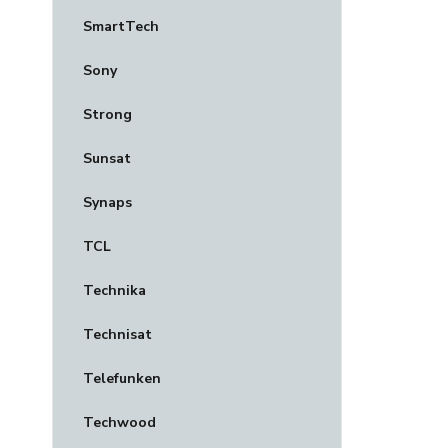
SmartTech
Sony
Strong
Sunsat
Synaps
TCL
Technika
Technisat
Telefunken
Techwood