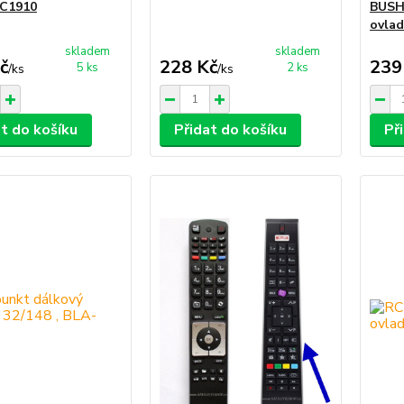
RC1910
BUSH
ovlad
skladem
skladem
č
228 Kč
239
5 ks
2 ks
/
ks
/
ks
at do košíku
Přidat do košíku
Př