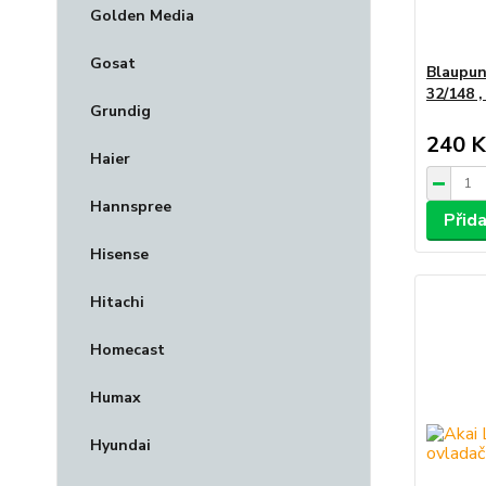
Golden Media
Gosat
Blaupun
32/148 
Grundig
240 K
Haier
Hannspree
Přid
Hisense
Hitachi
Homecast
Humax
Hyundai