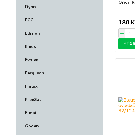
Orion 
Dyon
ECG
180 K
Edision
Přid
Emos
Evolve
Ferguson
Finlux
FreeSat
Funai
Gogen