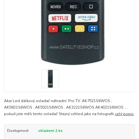
Akai Led dálkový ovladač náhradní Pro TV: AK7521S6WOS ,
AK5821S6WOS , AK5021S6WOS , AK3221S6WOS AK4021S6WOS ....
pokud jste měli tento ovladač Stejný vzhled jako na fotografii
celý popis
Dostupnost
skladem 2 ks