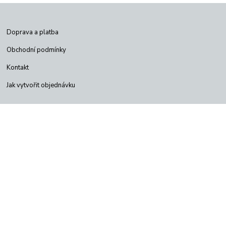
Doprava a platba
Obchodní podmínky
Kontakt
Jak vytvořit objednávku
Odstoupení od kupní smlouvy
Poštovné od 58kč
Copyright © Satelityeshop 2026