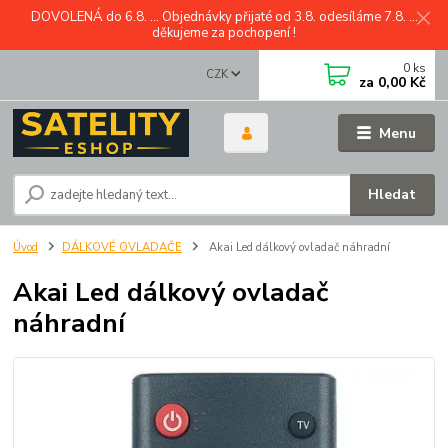
DOVOLENÁ do 6.8. ... Objednávky přijaté od 3.8. odesíláme 7.8. ...
děkujeme za pochopení !
0
ks
CZK
za
0,00 Kč
Menu
Hledat
Úvod
DÁLKOVÉ OVLADAČE
Akai Led dálkový ovladač náhradní
Akai Led dálkový ovladač
náhradní