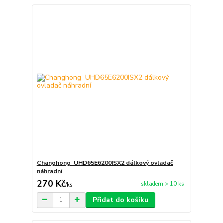
Changhong UHD65E6200ISX2 dálkový ovladač
náhradní
270 Kč
skladem > 10 ks
/
ks
Přidat do košíku