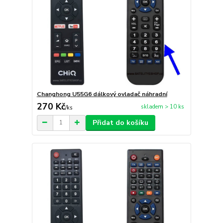
Changhong U55G6 dálkový ovladač náhradní
270 Kč
skladem > 10 ks
/
ks
Přidat do košíku