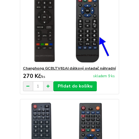
Changhong GCBLTV61AI dálkový ovladač náhradní
270 Kč
skladem 9 ks
/
ks
Přidat do košíku