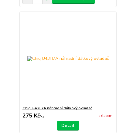
Chiq U43H7A náhradní dálkový ovladač
275 Kč
skladem
/
ks
Detail