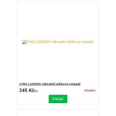
CHiQ L24G5W náhradní dálkový ovladač
245 Kč
skladem
/
ks
Detail