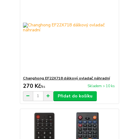
Changhong EF22X718 dálkový ovladač náhradní
270 Kč
Skladem > 10 ks
/
ks
Přidat do košíku