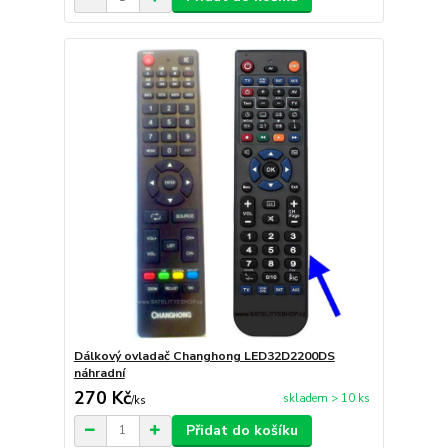
Dálkový ovladač Changhong LED32D2200DS
náhradní
270 Kč
skladem > 10 ks
/
ks
Přidat do košíku