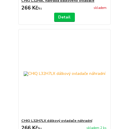
CHIQ L32H8C náhrada dálkového ovladače
266 Kč
skladem
/
ks
Detail
CHIQ L32H7LX dálkový ovladače náhradní
266 Kč
skladem 2 ks
/
ks