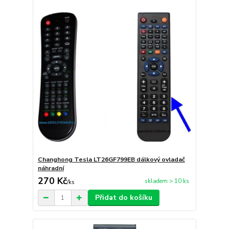
Changhong Tesla LT26GF799EB dálkový ovladač
náhradní
270 Kč
skladem > 10 ks
/
ks
Přidat do košíku