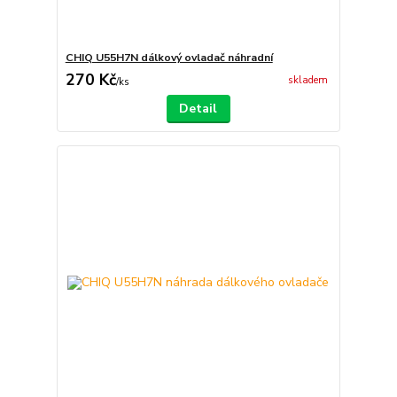
CHIQ U55H7N dálkový ovladač náhradní
270 Kč
skladem
/
ks
Detail