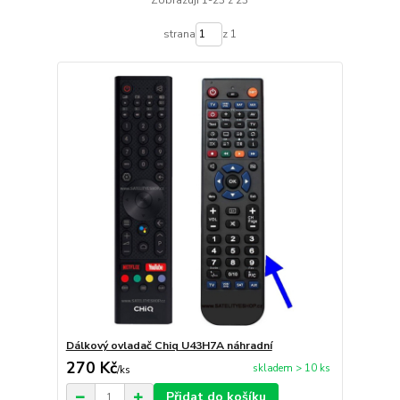
strana
z 1
Dálkový ovladač Chiq U43H7A náhradní
270 Kč
skladem > 10 ks
/
ks
Přidat do košíku