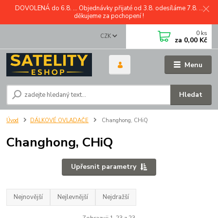
DOVOLENÁ do 6.8. ... Objednávky přijaté od 3.8. odesíláme 7.8. ...
děkujeme za pochopení !
0
ks
CZK
za
0,00 Kč
Menu
Hledat
Úvod
DÁLKOVÉ OVLADAČE
Changhong, CHiQ
Changhong, CHiQ
Upřesnit parametry
Nejnovější
Nejlevnější
Nejdražší
Zobrazuji 1-23 z 23