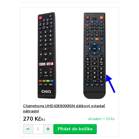
Changhong UHD43E6000ISN dálkový ovladač
náhradní
270 Kč
skladem > 10 ks
/
ks
Přidat do košíku