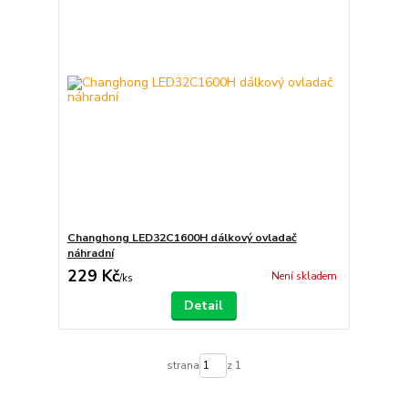
Changhong LED32C1600H dálkový ovladač
náhradní
229 Kč
Není skladem
/
ks
Detail
strana
z 1