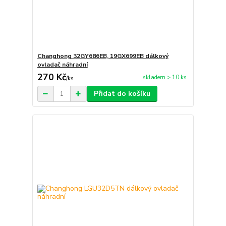
Changhong 32GY686EB, 19GX699EB dálkový
ovladač náhradní
270 Kč
skladem > 10 ks
/
ks
Přidat do košíku