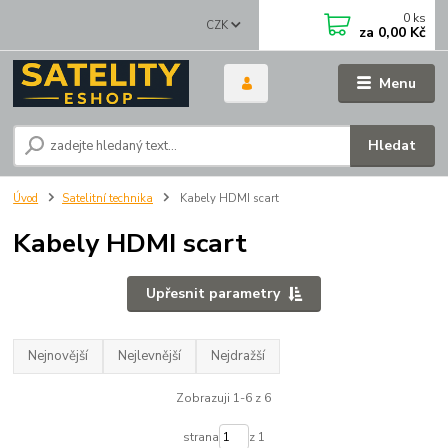
0
ks
CZK
za
0,00 Kč
Menu
Hledat
Úvod
Satelitní technika
Kabely HDMI scart
Kabely HDMI scart
Upřesnit parametry
Nejnovější
Nejlevnější
Nejdražší
Zobrazuji 1-6 z 6
strana
z 1