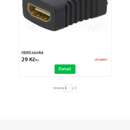
HDMI spojka
29 Kč
skladem
/
ks
Detail
strana
z 1