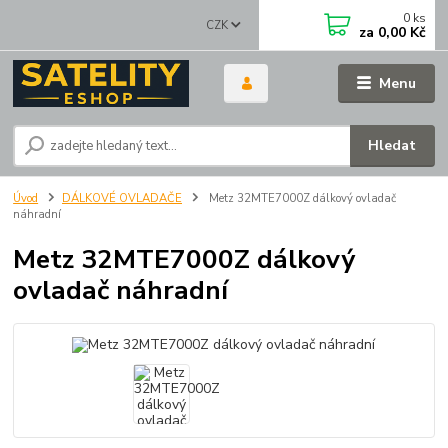
0
ks
CZK
za
0,00 Kč
Menu
Hledat
Úvod
DÁLKOVÉ OVLADAČE
Metz 32MTE7000Z dálkový ovladač
náhradní
Metz 32MTE7000Z dálkový
ovladač náhradní