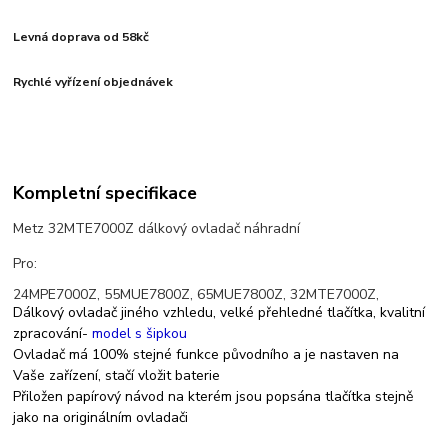
Levná doprava od 58kč
Rychlé vyřízení objednávek
Kompletní specifikace
Metz 32MTE7000Z dálkový ovladač náhradní
Pro:
24MPE7000Z, 55MUE7800Z, 65MUE7800Z, 32MTE7000Z,
Dálkový ovladač jiného vzhledu, velké přehledné tlačítka, kvalitní
zpracování-
model s šipkou
Ovladač má 100% stejné funkce původního a je nastaven na
Vaše zařízení, stačí vložit baterie
Přiložen papírový návod na kterém jsou popsána tlačítka stejně
jako na originálním ovladači