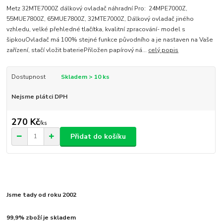
Metz 32MTE7000Z dálkový ovladač náhradní Pro: 24MPE7000Z,
55MUE7800Z, 65MUE7800Z, 32MTE7000Z, Dálkový ovladač jiného
vzhledu, velké přehledné tlačítka, kvalitní zpracování- model s
šipkouOvladač má 100% stejné funkce původního a je nastaven na Vaše
zařízení, stačí vložit bateriePřiložen papírový ná...
celý popis
Dostupnost
Skladem > 10 ks
Nejsme plátci DPH
270 Kč
/
ks
Přidat do košíku
Jsme tady od roku 2002
99,9% zboží je skladem