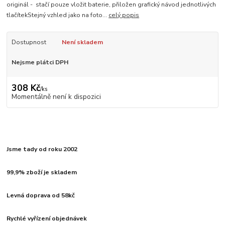
originál - stačí pouze vložit baterie, přiložen grafický návod jednotlivých
tlačítekStejný vzhled jako na foto...
celý popis
Dostupnost
Není skladem
Nejsme plátci DPH
308 Kč
/
ks
Momentálně není k dispozici
Jsme tady od roku 2002
99,9% zboží je skladem
Levná doprava od 58kč
Rychlé vyřízení objednávek