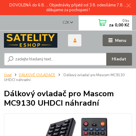
DOVOLENÁ do 6.8. ... Objednávky přijaté od 3.8. odesíláme 7.8. ...
děkujeme za pochopení !
0
ks
CZK
za
0,00 Kč
Menu
Hledat
Úvod
DÁLKOVÉ OVLADAČE
Dálkový ovladač pro Mascom MC9130
UHDCI náhradní
Dálkový ovladač pro Mascom
MC9130 UHDCI náhradní