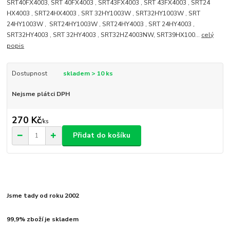
SRT40FX4003, SRT 40FX4003 , SRT43FX4003 , SRT 43FX4003 , SRT24
HX4003 , SRT24HX4003 , SRT 32HY1003W , SRT32HY1003W , SRT
24HY1003W , SRT24HY1003W , SRT24HY4003 , SRT 24HY4003 ,
SRT32HY4003 , SRT 32HY4003 , SRT32HZ4003NW, SRT39HX100...
celý
popis
Dostupnost
skladem > 10 ks
Nejsme plátci DPH
270 Kč
/
ks
Přidat do košíku
Jsme tady od roku 2002
99,9% zboží je skladem