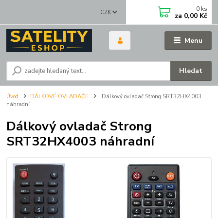
0
ks
CZK
za
0,00 Kč
Menu
Hledat
Úvod
DÁLKOVÉ OVLADAČE
Dálkový ovladač Strong SRT32HX4003
náhradní
Dálkový ovladač Strong
SRT32HX4003 náhradní