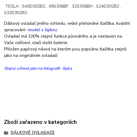
TESLA : S40D302B2 , 49S306BF , 32S306BH , S24D302B2 ,
S32D302B2
Dálkový ovladač jiného vzhledu, velké přehledné tlačítka, kvalitní
zpracování-
model s šipkou
Ovladač má 100% stejné funkce původního a je nastaven na
Vaše zařízení, s
tačí vložit baterie.
Přiložen papírový návod na kterém jsou popsána tlačítka stejně
jako na originálním ovladači
Stejný vzhled jako na fotografii- šipka
Zboží zařazeno v kategoriích
DÁLKOVÉ OVLADAČE