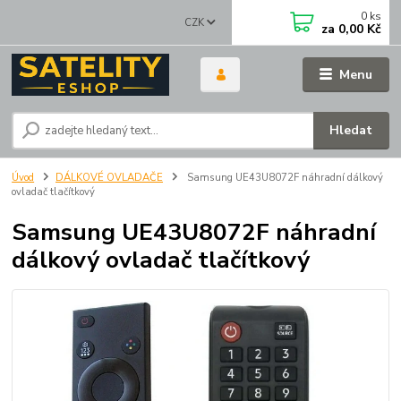
0
ks
CZK
za
0,00 Kč
Menu
Hledat
Úvod
DÁLKOVÉ OVLADAČE
Samsung UE43U8072F náhradní dálkový
ovladač tlačítkový
Samsung UE43U8072F náhradní
dálkový ovladač tlačítkový