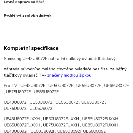
Levná doprava od 58kč
Rychlé vyřízení objednávek
Kompletní specifikace
Samsung UE43U8072F náhradní dálkový ovladač tlačítkový
náhrada původního malého chytrého ovladače bez čísel za běžný
tlačítkový ovladač TV
- značený modrou šipkou
Pro TV : UE43U8072F , UE50U8072F , UE55U8072F , UE65U8072F
, UE75U8072F , UE85U8072F
UE43U8072 , UE50U8072 , UE55U8072 , UE65U8072 ,
UE75U8072 , UE85U8072 ,
UE43U8072FUXXH , UE50U8072FUXXH , UE55U8072FUXXH ,
UE65U8072FUXXH , UE75U8072FUXXH , UE85U8072FUXXH ,
UE43U8092F, UE50U8092F, UE55U8092F UE65U8092F