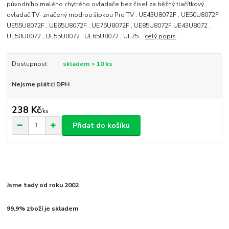
původního malého chytrého ovladače bez čísel za běžný tlačítkový
ovladač TV- značený modrou šipkou Pro TV : UE43U8072F , UE50U8072F ,
UE55U8072F , UE65U8072F , UE75U8072F , UE85U8072F UE43U8072 ,
UE50U8072 , UE55U8072 , UE65U8072 , UE75...
celý popis
Dostupnost
skladem > 10 ks
Nejsme plátci DPH
238 Kč
/
ks
Přidat do košíku
Jsme tady od roku 2002
99,9% zboží je skladem