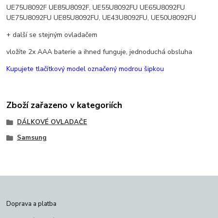
UE75U8092F UE85U8092F, UE55U8092FU UE65U8092FU
UE75U8092FU UE85U8092FU, UE43U8092FU, UE50U8092FU
+ další se stejným ovladačem
vložíte 2x AAA baterie a ihned funguje, jednoduchá obsluha
Kupujete tlačítkový model označený modrou šipkou
Zboží zařazeno v kategoriích
DÁLKOVÉ OVLADAČE
Samsung
Doprava a platba