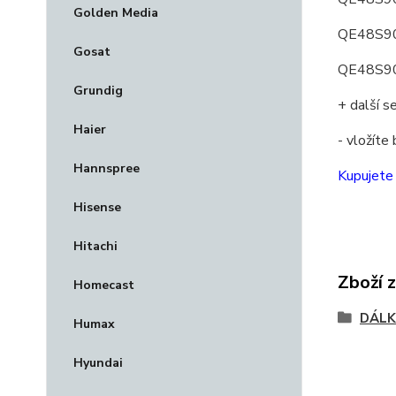
Golden Media
QE48S90
Gosat
QE48S9
Grundig
+ další 
Haier
- vložíte
Hannspree
Kupujete
Hisense
Hitachi
Zboží 
Homecast
DÁLK
Humax
Hyundai