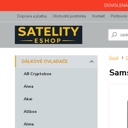
DOVOLENÁ do 
Doprava a platba
Obchodní podmínky
Kontakt
Poštovné 
Úvod
DÁLKOVÉ OVLADAČE
Sams
AB Cryptobox
Aiwa
Akai
Allbox
Alma