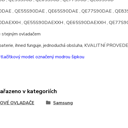
DAE , QE55S90DAE , QE65S90DAE , QE77S90DAE , QE8
0DAEXXH , QE55S90DAEXXH , QE65S90DAEXXH , QE77S
se stejným ovladačem
 baterie, ihned funguje, jednoduchá obsluha, KVALITNÍ PROVEDE
 tlačítkový model označený modrou šipkou
zařazeno v kategoriích
OVÉ OVLADAČE
Samsung