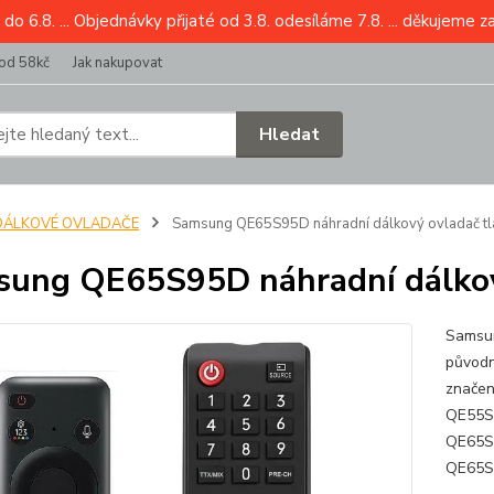
6.8. ... Objednávky přijaté od 3.8. odesíláme 7.8. ... děkujeme z
od 58kč
Jak nakupovat
Hledat
DÁLKOVÉ OVLADAČE
Samsung QE65S95D náhradní dálkový ovladač tl
ung QE65S95D náhradní dálkový
Samsun
původn
značen
QE55S
QE65S
QE65S9