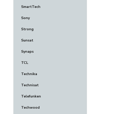
SmartTech
Sony
Strong
Sunsat
Synaps
TCL
Technika
Technisat
Telefunken
Techwood