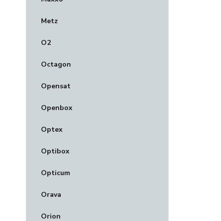
Metz
O2
Octagon
Opensat
Openbox
Optex
Optibox
Opticum
Orava
Orion