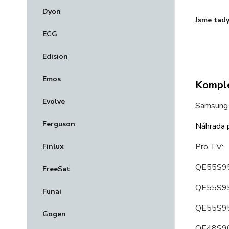
Dyon
Jsme tady
ECG
Edision
Emos
Komple
Evolve
Samsung 
Ferguson
Náhrada p
Pro TV:
Finlux
QE55S95
FreeSat
QE55S9
Funai
QE55S9
Gogen
QE48S90