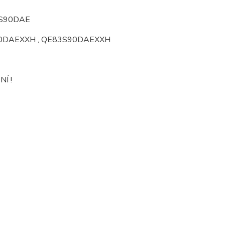
3S90DAE
90DAEXXH , QE83S90DAEXXH
NÍ !