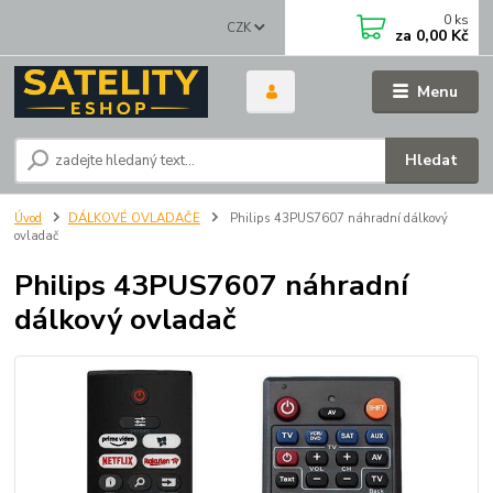
0
ks
CZK
za
0,00 Kč
Menu
Hledat
Úvod
DÁLKOVÉ OVLADAČE
Philips 43PUS7607 náhradní dálkový
ovladač
Philips 43PUS7607 náhradní
dálkový ovladač