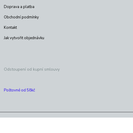
Doprava a platba
Obchodní podmínky
Kontakt
Jak vytvořit objednávku
Odstoupení od kupní smlouvy
Poštovné od 58kč
Copyright © Satelityeshop 2026
Vytvořeno na
Eshop-rychle.cz