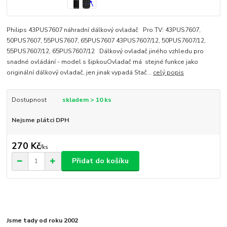
Philips 43PUS7607 náhradní dálkový ovladač Pro TV: 43PUS7607,
50PUS7607, 55PUS7607, 65PUS7607 43PUS7607/12, 50PUS7607/12,
55PUS7607/12, 65PUS7607/12 Dálkový ovladač jiného vzhledu pro
snadné ovládání - model s šipkouOvladač má stejné funkce jako
originální dálkový ovladač, jen jinak vypadá Stač...
celý popis
Dostupnost
skladem > 10 ks
Nejsme plátci DPH
270 Kč
/
ks
Přidat do košíku
Jsme tady od roku 2002