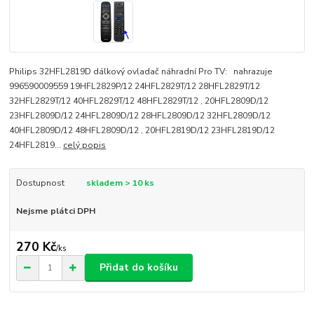
Philips 32HFL2819D dálkový ovladač náhradní Pro TV: nahrazuje
996590009559 19HFL2829P/12 24HFL2829T/12 28HFL2829T/12
32HFL2829T/12 40HFL2829T/12 48HFL2829T/12 , 20HFL2809D/12
23HFL2809D/12 24HFL2809D/12 28HFL2809D/12 32HFL2809D/12
40HFL2809D/12 48HFL2809D/12 , 20HFL2819D/12 23HFL2819D/12
24HFL2819...
celý popis
Dostupnost
skladem > 10 ks
Nejsme plátci DPH
270 Kč
/
ks
Přidat do košíku