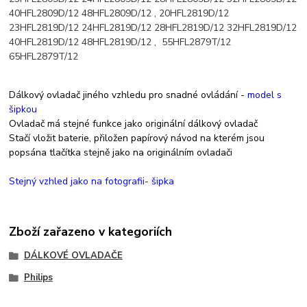
40HFL2809D/12 48HFL2809D/12 , 20HFL2819D/12
23HFL2819D/12 24HFL2819D/12 28HFL2819D/12 32HFL2819D/12
40HFL2819D/12 48HFL2819D/12 , 55HFL2879T/12
65HFL2879T/12
Dálkový ovladač jiného vzhledu pro snadné ovládání -
model s
šipkou
Ovladač má stejné funkce jako originální dálkový ovladač
Stačí vložit baterie, přiložen papírový návod na kterém jsou
popsána tlačítka stejně jako na originálním ovladači
Stejný vzhled jako na fotografii- šipka
Zboží zařazeno v kategoriích
DÁLKOVÉ OVLADAČE
Philips