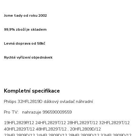
Jsme tady od roku 2002
99,9% zboží je skladem
Levná doprava od 58kč
Rychlé vyřízení objednávek
Kompletní specifikace
Philips 32HFL2819D dálkový ovladač náhradní
Pro TV: nahrazuje 996590009559
19HFL2829P/12 24HFL2829T/12 28HFL2829T/12 32HFL2829T/12
40HFL2829T/12 48HFL2829T/12 , 20HFL2809D/12
23HFL2809D/12 24HFL2809D/12 28HFL2809D/12 32HFL2809D/12