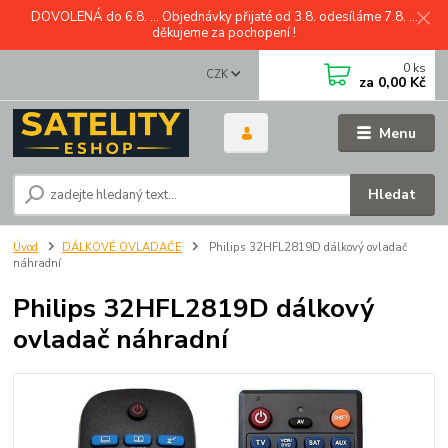
DOVOLENÁ do 6.8. ... Objednávky přijaté od 3.8. odesíláme 7.8. ...
děkujeme za pochopení !
0
ks
CZK
za
0,00 Kč
Menu
Hledat
Úvod
DÁLKOVÉ OVLADAČE
Philips 32HFL2819D dálkový ovladač
náhradní
Philips 32HFL2819D dálkový
ovladač náhradní