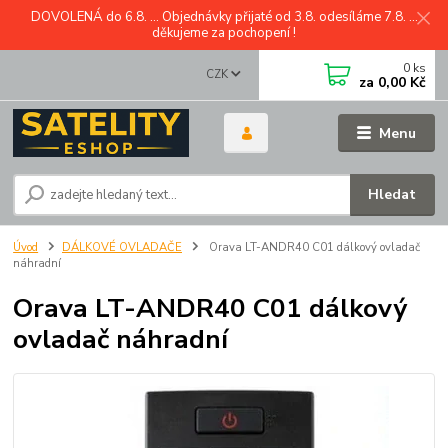
DOVOLENÁ do 6.8. ... Objednávky přijaté od 3.8. odesíláme 7.8. ...
děkujeme za pochopení !
0
ks
CZK
za
0,00 Kč
Menu
Hledat
Úvod
DÁLKOVÉ OVLADAČE
Orava LT-ANDR40 C01 dálkový ovladač
náhradní
Orava LT-ANDR40 C01 dálkový
ovladač náhradní