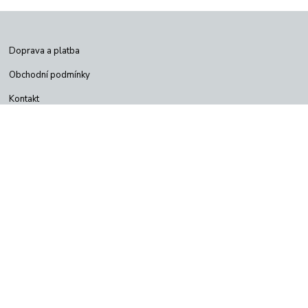
Doprava a platba
Obchodní podmínky
Kontakt
Jak vytvořit objednávku
Odstoupení od kupní smlouvy
Poštovné od 58kč