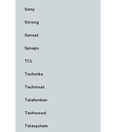
Sony
Strong
Sunsat
Synaps
TCL
Technika
Technisat
Telefunken
Techwood
Telesystem