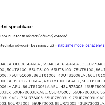
tní specifikace
24 bluetooth náhradní dálkový ovladač
hled jako původní= bez nápisu LG =
nabízíme model označený š
46LA, OLED65B46LA , 55B46LA , 65B46LA ,
OLED77B46
0 , 50UT8100 , 55UT8100 , 65UT8100 , 75UT8100 , 86U
06 , 75UT81006 , 86UT81006 , 43UT81006LA , 50UT810
06LA , 86UT81006LA , 43UT81006LA.AEU , 50UT81006L
06LA.AEU , 86UT81006LA.AEU ,
43UR78003
, 43UR7800
003LK, 50UR78003LK.AEU,
55UR78003
, 55UR78003LK, 5
03LK.AEU, 75
UR78003
, 65UR78003LK, 75UR78003LK.AE
03, 50UR73003, 55UR73003, 65UR73003 43UR73003LA,