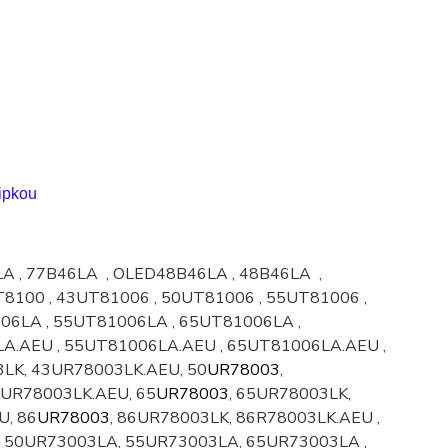
ipkou
LA
,
77B46LA
, OLED48B46LA , 48B46LA ,
T8100 , 43UT81006 , 50UT81006 , 55UT81006 ,
06LA , 55UT81006LA , 65UT81006LA ,
A.AEU , 55UT81006LA.AEU , 65UT81006LA.AEU ,
3LK, 43UR78003LK.AEU, 50
UR78003
,
5UR78003LK.AEU, 65
UR78003
, 65UR78003LK,
U, 86
UR78003
, 86UR78003LK, 86R78003LK.AEU ,
 50UR73003LA, 55UR73003LA, 65UR73003LA ,