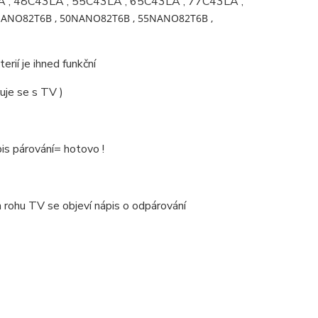
A ,
48C43LA , 55C43LA , 65C43LA , 77C43LA ,
ANO82T6B , 50NANO82T6B , 55NANO82T6B ,
ií je ihned funkční
ruje se s TV )
is párování= hotovo !
 rohu TV se objeví nápis o odpárování