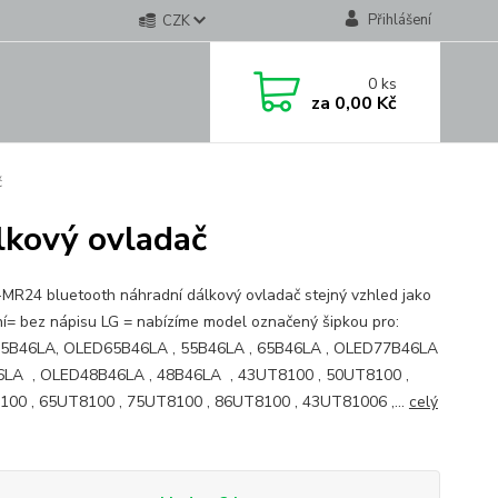
Přihlášení
CZK
0
ks
za
0,00 Kč
č
kový ovladač
MR24 bluetooth náhradní dálkový ovladač stejný vzhled jako
í= bez nápisu LG = nabízíme model označený šipkou pro:
5B46LA, OLED65B46LA , 55B46LA , 65B46LA , OLED77B46LA
6LA , OLED48B46LA , 48B46LA , 43UT8100 , 50UT8100 ,
00 , 65UT8100 , 75UT8100 , 86UT8100 , 43UT81006 ,...
celý