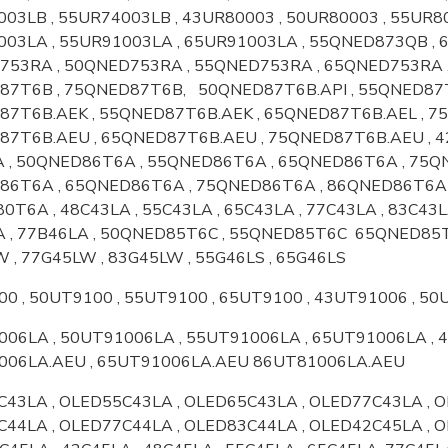
03LB , 55UR74003LB , 43UR80003 , 50UR80003 , 55UR80
03LA , 55UR91003LA , 65UR91003LA , 55QNED873QB ,
53RA , 50QNED753RA , 55QNED753RA , 65QNED753RA 
87T6B , 75QNED87T6B,
50QNED87T6B.API , 55QNED87T
7T6B.AEK , 55QNED87T6B.AEK , 65QNED87T6B.AEL , 7
7T6B.AEU , 65QNED87T6B.AEU , 75QNED87T6B.AEU , 42C
 , 50QNED86T6A , 55QNED86T6A , 65QNED86T6A , 75Q
86T6A , 65QNED86T6A , 75QNED86T6A , 86QNED86T6A
80T6A , 48C43LA , 55C43LA , 65C43LA , 77C43LA , 83C43L
 , 77B46LA , 50QNED85T6C , 55QNED85T6C 65QNED85T
 , 77G45LW , 83G45LW , 55G46LS , 65G46LS
0 , 50UT9100 , 55UT9100 , 65UT9100 , 43UT91006 , 50
06LA , 50UT91006LA , 55UT91006LA , 65UT91006LA , 
006LA.AEU , 65UT91006LA.AEU 86UT81006LA.AEU
43LA , OLED55C43LA , OLED65C43LA , OLED77C43LA , O
44LA , OLED77C44LA , OLED83C44LA ,
OLED42C45LA , O