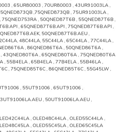
003 , 65UR80003 , 70UR80003 , 43UR91003LA ,
 65QNED873QB ,75QNED873QB , 75UR91003LA ,
, 75QNED753RA ,
50QNED87T6B , 55QNED87T6B ,
6B.API , 65QNED87T6B.API , 75QNED87T6B.API ,
5QNED87T6B.AEK, 50QNED87T6B.AEU ,
44LA, 48C44LA, 55C44LA , 65C44LA , 77C44LA ,
NED86T6A , 86QNED86T6A , 50QNED86T6A ,
 , 43QNED80T6A , 65QNED80T6A , 75QNED80T6A
A , 55B4ELA , 65B4ELA , 77B4ELA , 55B46LA ,
6C , 75QNED85T6C , 86QNED85T6C , 55G45LW ,
UT91006 , 55UT91006 , 65UT91006 ,
43UT91006LA.AEU , 50UT91006LA.AEU ,
LED42C44LA , OLED48C44LA , OLED55C44LA ,
LED48C45LA , OLED55C45LA , OLED65C45LA