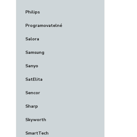
Philips
Programovatelné
Salora
Samsung
Sanyo
SatElita
Sencor
Sharp
Skyworth
SmartTech