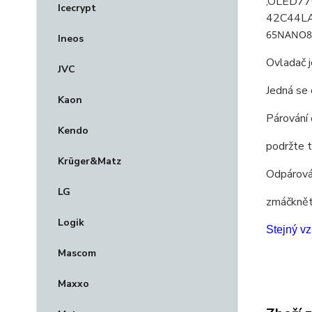
,OLED77
Icecrypt
42C44LA
65NANO8
Ineos
Ovladač j
JVC
Jedná se
Kaon
Párování 
Kendo
podržte t
Krüger&Matz
Odpárová
LG
zmáčkněte
Logik
Stejný vz
Mascom
Maxxo