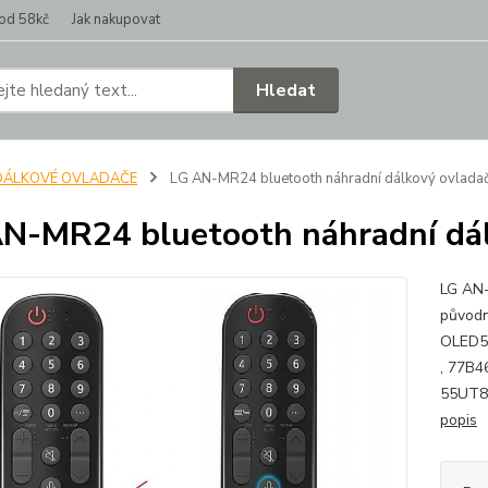
od 58kč
Jak nakupovat
Hledat
DÁLKOVÉ OVLADAČE
LG AN-MR24 bluetooth náhradní dálkový ovlada
N-MR24 bluetooth náhradní dál
LG AN-
původn
OLED5
, 77B4
55UT81
popis