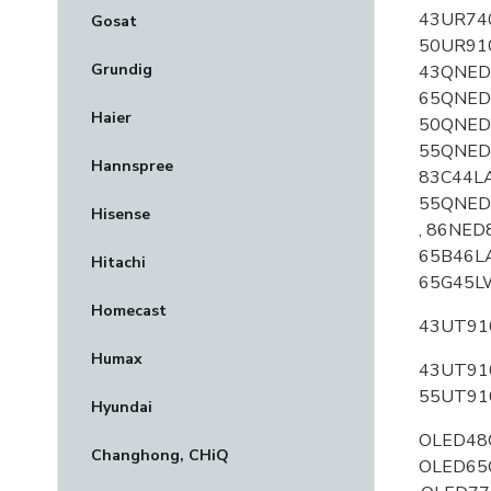
43UR740
Gosat
50UR910
Grundig
43QNED7
65QNED
Haier
50QNED8
55QNED8
Hannspree
83C44LA
55QNED
Hisense
, 86NED
65B46LA
Hitachi
65G45LW
Homecast
43UT910
Humax
43UT910
55UT91
Hyundai
OLED48C
Changhong, CHiQ
OLED65C