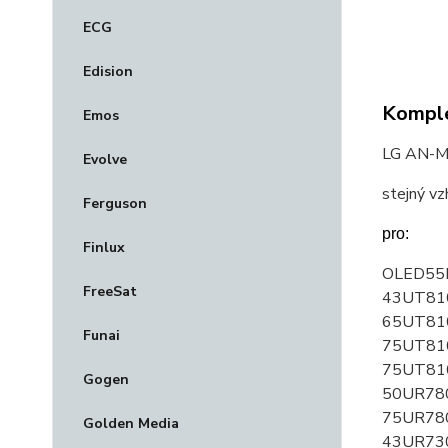
ECG
Edision
Komple
Emos
LG AN-MR
Evolve
stejný vz
Ferguson
pro:
Finlux
OLED55B
FreeSat
43UT810
65UT810
Funai
75UT810
75UT810
Gogen
50UR78
75UR780
Golden Media
43UR730