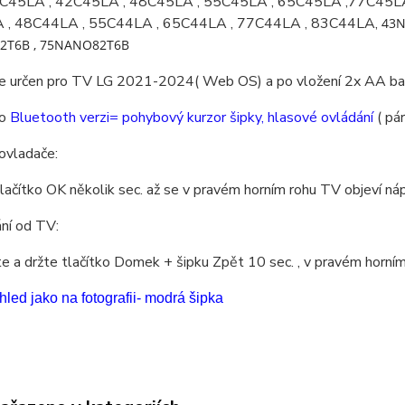
C45LA , 42C45LA , 48C45LA , 55C45LA , 65C45LA ,77C45L
 , 48C44LA , 55C44LA , 65C44LA , 77C44LA , 83C44LA,
43N
2T6B , 75NANO82T6B
e určen pro TV LG 2021-2024( Web OS) a po vložení 2x AA bater
 o
Bluetooth verzi= pohybový kurzor šipky, hlasové ovládání
( pá
ovladače:
lačítko OK několik sec. až se v pravém horním rohu TV objeví náp
ní od TV:
 a držte tlačítko Domek + šipku Zpět 10 sec. , v pravém horním
hled jako na fotografii- modrá šipka