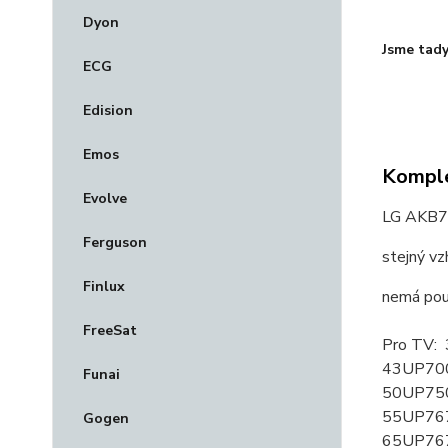
Dyon
Jsme tady
ECG
Edision
Emos
Komple
Evolve
LG AKB76
Ferguson
stejný vz
Finlux
nemá pou
FreeSat
Pro TV:
43UP700
Funai
50UP750
55UP767
Gogen
65UP767