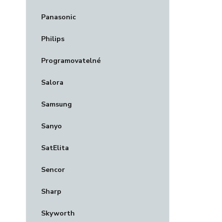
Panasonic
Philips
Programovatelné
Salora
Samsung
Sanyo
SatElita
Sencor
Sharp
Skyworth