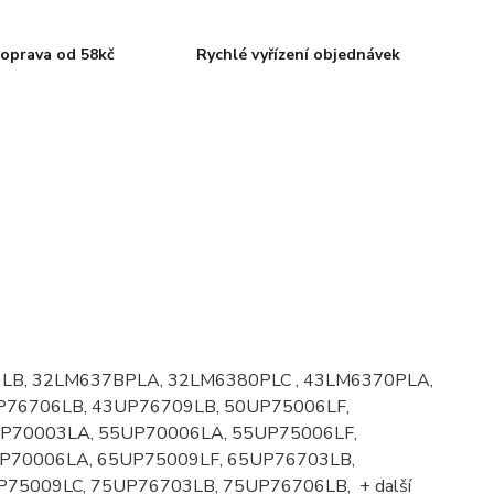
oprava od 58kč
Rychlé vyřízení objednávek
LB, 32LM637BPLA, 32LM6380PLC , 43LM6370PLA,
P76706LB, 43UP76709LB, 50UP75006LF,
UP70003LA, 55UP70006LA, 55UP75006LF,
P70006LA, 65UP75009LF, 65UP76703LB,
75009LC, 75UP76703LB, 75UP76706LB, + další