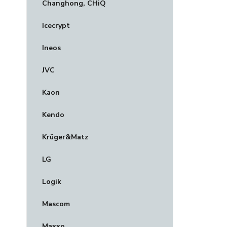
Changhong, CHiQ
Icecrypt
Ineos
JVC
Kaon
Kendo
Krüger&Matz
LG
Logik
Mascom
Maxxo