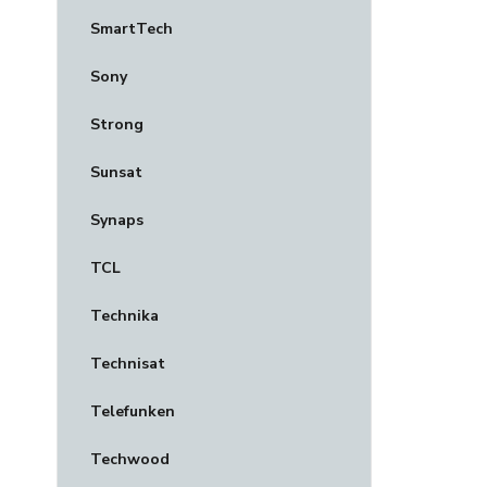
SmartTech
Sony
Strong
Sunsat
Synaps
TCL
Technika
Technisat
Telefunken
Techwood