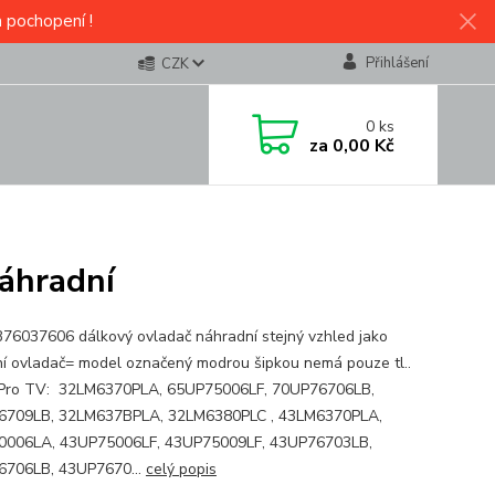
a pochopení !
Přihlášení
CZK
0
ks
za
0,00 Kč
áhradní
76037606 dálkový ovladač náhradní stejný vzhled jako
í ovladač= model označený modrou šipkou nemá pouze tl..
Pro TV: 32LM6370PLA, 65UP75006LF, 70UP76706LB,
6709LB, 32LM637BPLA, 32LM6380PLC , 43LM6370PLA,
0006LA, 43UP75006LF, 43UP75009LF, 43UP76703LB,
706LB, 43UP7670...
celý popis