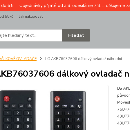
6.8. ... Objednávky přijaté od 3.8. odesíláme 7.8. ... děkujeme z
od 58kč
Jak nakupovat
Hledat
DÁLKOVÉ OVLADAČE
LG AKB76037606 dálkový ovladač náhradní
KB76037606 dálkový ovladač n
LG AKB
původn
Moves
75UP7
43UP7
43UP76