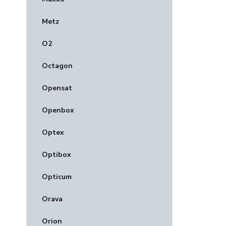
Metz
O2
Octagon
Opensat
Openbox
Optex
Optibox
Opticum
Orava
Orion