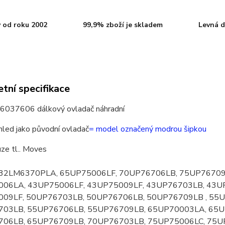
 od roku 2002
99,9% zboží je skladem
Levná d
tní specifikace
037606 dálkový ovladač náhradní
hled jako původní ovladač
= model označený modrou šipkou
ze tl.. Moves
 32LM6370PLA, 65UP75006LF, 70UP76706LB, 75UP76709
06LA, 43UP75006LF, 43UP75009LF, 43UP76703LB, 43U
09LF, 50UP76703LB, 50UP76706LB, 50UP76709LB , 55
03LB, 55UP76706LB, 55UP76709LB, 65UP70003LA, 65U
06LB, 65UP76709LB, 70UP76703LB, 75UP75006LC, 75UP