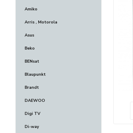
Amiko
Arris , Motorola
Asus
Beko
BENsat
Blaupunkt
Brandt
DAEWOO
Digi TV
Di-way