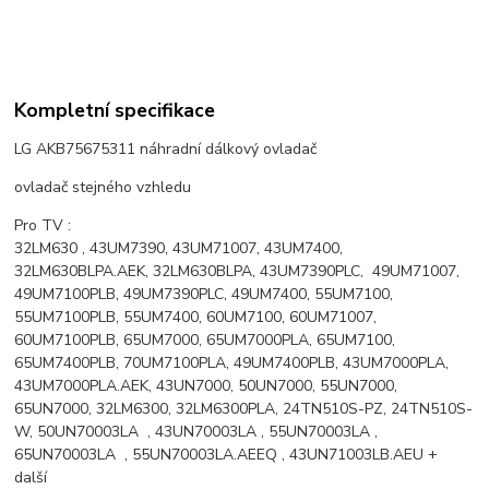
Kompletní specifikace
LG AKB75675311 náhradní dálkový ovladač
ovladač stejného vzhledu
Pro TV :
32LM630 , 43UM7390, 43UM71007, 43UM7400,
32LM630BLPA.AEK, 32LM630BLPA, 43UM7390PLC, 49UM71007,
49UM7100PLB, 49UM7390PLC, 49UM7400, 55UM7100,
55UM7100PLB, 55UM7400, 60UM7100, 60UM71007,
60UM7100PLB, 65UM7000, 65UM7000PLA, 65UM7100,
65UM7400PLB, 70UM7100PLA, 49UM7400PLB, 43UM7000PLA,
43UM7000PLA.AEK, 43UN7000, 50UN7000, 55UN7000,
65UN7000, 32LM6300, 32LM6300PLA, 24TN510S-PZ, 24TN510S-
W, 50UN70003LA , 43UN70003LA , 55UN70003LA ,
65UN70003LA , 55UN70003LA.AEEQ , 43UN71003LB.AEU +
další