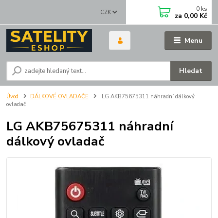
0
ks
CZK
za
0,00 Kč
Menu
Hledat
Úvod
DÁLKOVÉ OVLADAČE
LG AKB75675311 náhradní dálkový
ovladač
LG AKB75675311 náhradní
dálkový ovladač