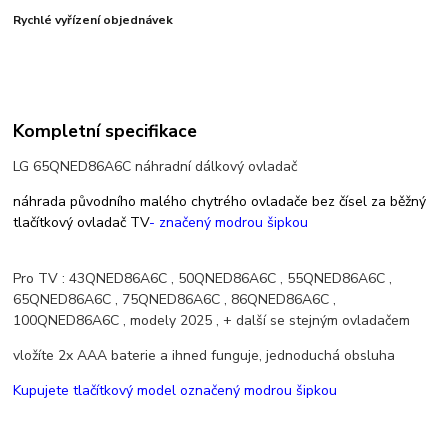
Rychlé vyřízení objednávek
Kompletní specifikace
LG 65QNED86A6C náhradní dálkový ovladač
náhrada původního malého chytrého ovladače bez čísel za běžný
tlačítkový ovladač TV
- značený modrou šipkou
Pro TV : 43QNED86A6C , 50QNED86A6C , 55QNED86A6C ,
65QNED86A6C , 75QNED86A6C , 86QNED86A6C ,
100QNED86A6C , modely 2025 , + další se stejným ovladačem
vložíte 2x AAA baterie a ihned funguje, jednoduchá obsluha
Kupujete tlačítkový model označený modrou šipkou