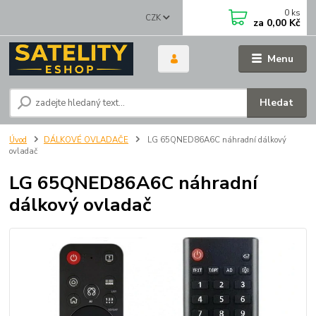
0
ks
CZK
za
0,00 Kč
Menu
Hledat
Úvod
DÁLKOVÉ OVLADAČE
LG 65QNED86A6C náhradní dálkový
ovladač
LG 65QNED86A6C náhradní
dálkový ovladač