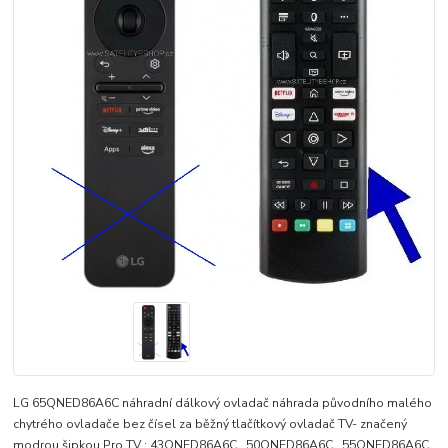
LG 65QNED86A6C náhradní dálkový ovladač náhrada původního malého
chytrého ovladače bez čísel za běžný tlačítkový ovladač TV- značený
modrou šipkou Pro TV : 43QNED86A6C , 50QNED86A6C , 55QNED86A6C