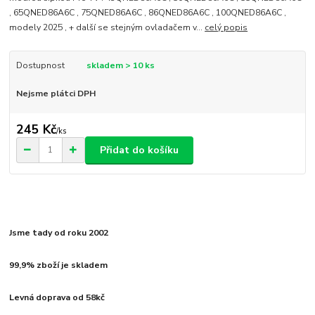
, 65QNED86A6C , 75QNED86A6C , 86QNED86A6C , 100QNED86A6C ,
modely 2025 , + další se stejným ovladačem v...
celý popis
Dostupnost
skladem > 10 ks
Nejsme plátci DPH
245 Kč
/
ks
Přidat do košíku
Jsme tady od roku 2002
99,9% zboží je skladem
Levná doprava od 58kč