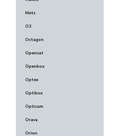
Metz
O2
Octagon
Opensat
Openbox
Optex
Optibox
Opticum
Orava
Orion