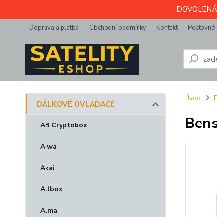
DOVOLENÁ do 
Doprava a platba
Obchodní podmínky
Kontakt
Poštovné 
Úvod
DÁLKOVÉ OVLADAČE
Bens
AB Cryptobox
Aiwa
Akai
Allbox
Alma