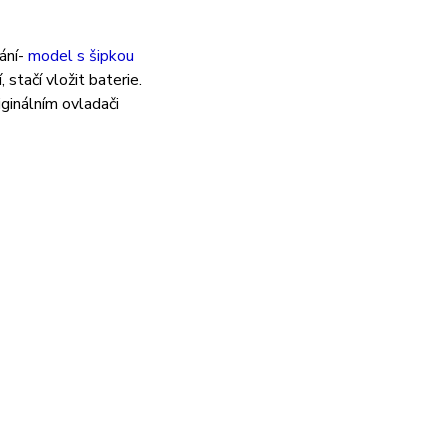
ání-
model s šipkou
, s
tačí vložit baterie.
iginálním ovladači