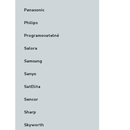
Panasonic
Philips
Programovatelné
Salora
Samsung
Sanyo
SatElita
Sencor
Sharp
Skyworth