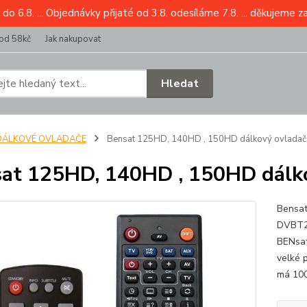
6.8. ... Objednávky přijaté od 3.8. odesíláme 7.8. ... děkujeme z
od 58kč
Jak nakupovat
Hledat
DÁLKOVÉ OVLADAČE
Bensat 125HD, 140HD , 150HD dálkový ovladač 
at 125HD, 140HD , 150HD dálko
Bensat
DVBT2
BENsat
velké 
má 100