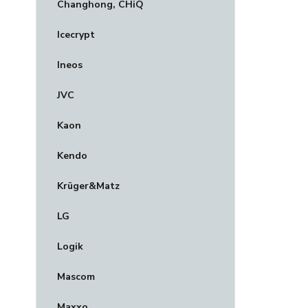
Changhong, CHiQ
Icecrypt
Ineos
JVC
Kaon
Kendo
Krüger&Matz
LG
Logik
Mascom
Maxxo