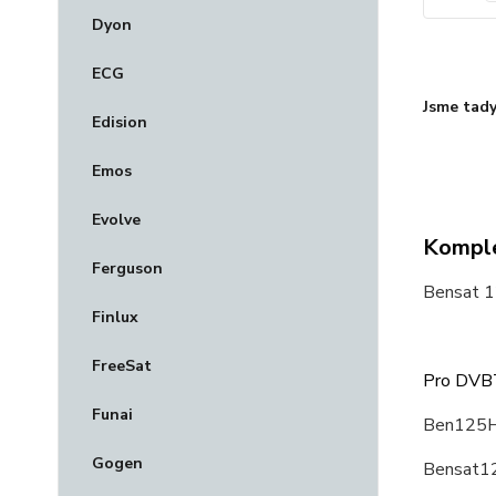
Dyon
ECG
Jsme tady
Edision
Emos
Evolve
Komple
Ferguson
Bensat 1
Finlux
FreeSat
Pro DVBT
Funai
Ben125H
Gogen
Bensat1