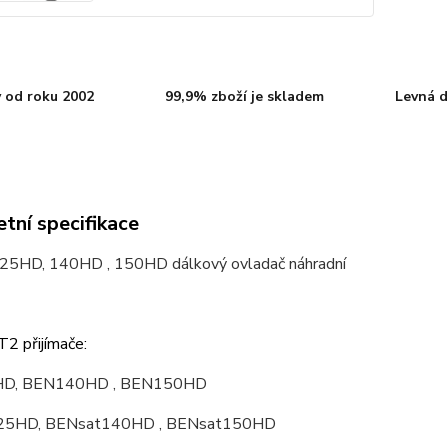
 od roku 2002
99,9% zboží je skladem
Levná d
tní specifikace
25HD, 140HD , 150HD dálkový ovladač náhradní
2 přijímače:
D, BEN140HD , BEN150HD
25HD, BENsat140HD , BENsat150HD