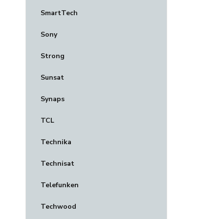
SmartTech
Sony
Strong
Sunsat
Synaps
TCL
Technika
Technisat
Telefunken
Techwood