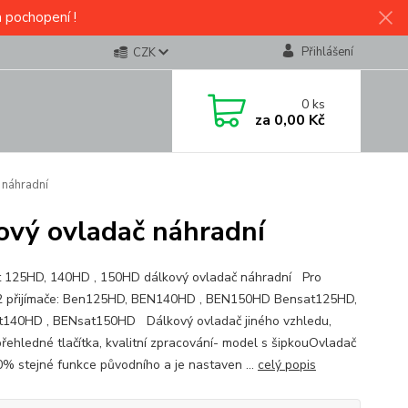
a pochopení !
Přihlášení
CZK
0
ks
za
0,00 Kč
náhradní
vý ovladač náhradní
 125HD, 140HD , 150HD dálkový ovladač náhradní Pro
 přijímače: Ben125HD, BEN140HD , BEN150HD Bensat125HD,
140HD , BENsat150HD Dálkový ovladač jiného vzhledu,
přehledné tlačítka, kvalitní zpracování- model s šipkouOvladač
% stejné funkce původního a je nastaven ...
celý popis