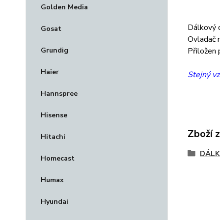
Golden Media
Dálkový o
Gosat
Ovladač m
Grundig
Přiložen 
Haier
Stejný vz
Hannspree
Hisense
Zboží 
Hitachi
DÁLK
Homecast
Humax
Hyundai