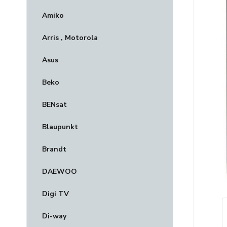
Amiko
Arris , Motorola
Asus
Beko
BENsat
Blaupunkt
Brandt
DAEWOO
Digi TV
Di-way