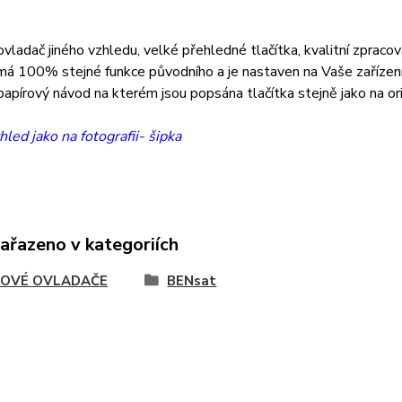
vladač jiného vzhledu, velké přehledné tlačítka, kvalitní zpracov
á 100% stejné funkce původního a je nastaven na Vaše zařízení
papírový návod na kterém jsou popsána tlačítka stejně jako na or
hled jako na fotografii- šipka
zařazeno v kategoriích
OVÉ OVLADAČE
BENsat