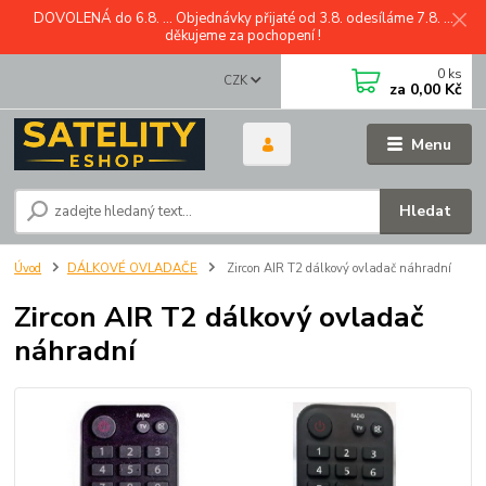
DOVOLENÁ do 6.8. ... Objednávky přijaté od 3.8. odesíláme 7.8. ...
děkujeme za pochopení !
0
ks
CZK
za
0,00 Kč
Menu
Hledat
Úvod
DÁLKOVÉ OVLADAČE
Zircon AIR T2 dálkový ovladač náhradní
Zircon AIR T2 dálkový ovladač
náhradní