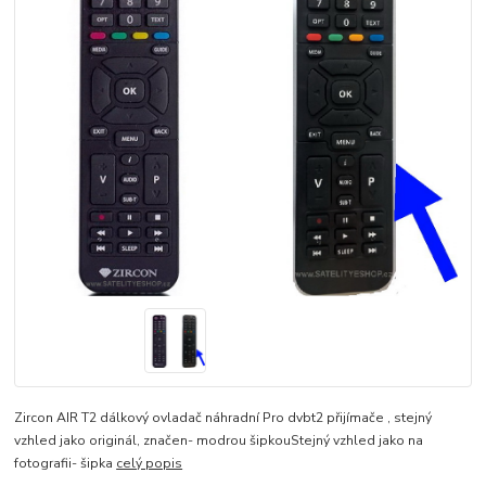
Zircon AIR T2 dálkový ovladač náhradní Pro dvbt2 přijímače , stejný
vzhled jako originál, značen- modrou šipkouStejný vzhled jako na
fotografii- šipka
celý popis