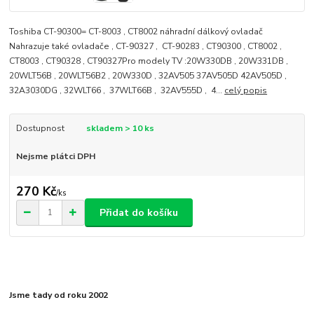
Toshiba CT-90300= CT-8003 , CT8002 náhradní dálkový ovladač
Nahrazuje také ovladače , CT-90327 , CT-90283 , CT90300 , CT8002 ,
CT8003 , CT90328 , CT90327Pro modely TV :20W330DB , 20W331DB ,
20WLT56B , 20WLT56B2 , 20W330D , 32AV505 37AV505D 42AV505D ,
32A3030DG , 32WLT66 , 37WLT66B , 32AV555D , 4...
celý popis
Dostupnost
skladem > 10 ks
Nejsme plátci DPH
270 Kč
/
ks
Přidat do košíku
Jsme tady od roku 2002