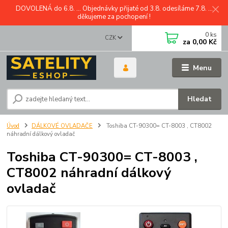
DOVOLENÁ do 6.8. ... Objednávky přijaté od 3.8. odesíláme 7.8. ...
děkujeme za pochopení !
0
ks
CZK
za
0,00 Kč
Menu
Hledat
Úvod
DÁLKOVÉ OVLADAČE
Toshiba CT-90300= CT-8003 , CT8002
náhradní dálkový ovladač
Toshiba CT-90300= CT-8003 ,
CT8002 náhradní dálkový
ovladač