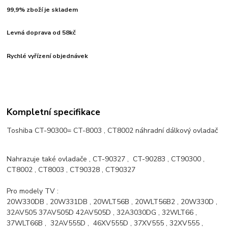
99,9% zboží je skladem
Levná doprava od 58kč
Rychlé vyřízení objednávek
Kompletní specifikace
Toshiba CT-90300= CT-8003 , CT8002 náhradní dálkový ovladač
Nahrazuje také ovladače , CT-90327 , CT-90283 , CT90300 ,
CT8002 , CT8003 , CT90328 , CT90327
Pro modely TV :
20W330DB , 20W331DB , 20WLT56B , 20WLT56B2 , 20W330D ,
32AV505 37AV505D 42AV505D , 32A3030DG , 32WLT66 ,
37WLT66B , 32AV555D , 46XV555D , 37XV555 , 32XV555 ,