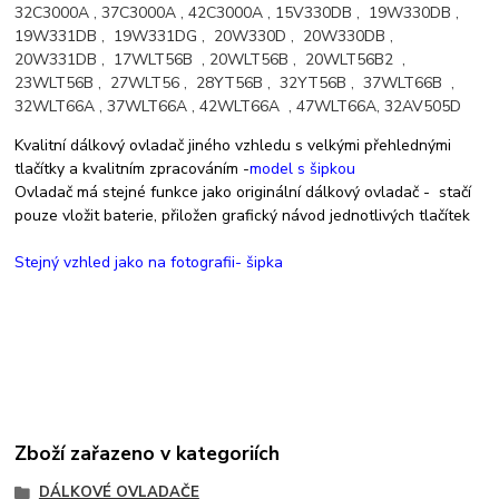
32C3000A , 37C3000A , 42C3000A , 15V330DB , 19W330DB ,
19W331DB , 19W331DG , 20W330D , 20W330DB ,
20W331DB , 17WLT56B , 20WLT56B , 20WLT56B2 ,
23WLT56B , 27WLT56 , 28YT56B , 32YT56B , 37WLT66B ,
32WLT66A , 37WLT66A , 42WLT66A , 47WLT66A, 32AV505D
Kvalitní dálkový ovladač jiného vzhledu s velkými přehlednými
tlačítky a kvalitním zpracováním -
model s šipkou
Ovladač má stejné funkce jako originální dálkový ovladač - stačí
pouze vložit baterie, přiložen grafický návod jednotlivých tlačítek
Stejný vzhled jako na fotografii- šipka
Zboží zařazeno v kategoriích
DÁLKOVÉ OVLADAČE