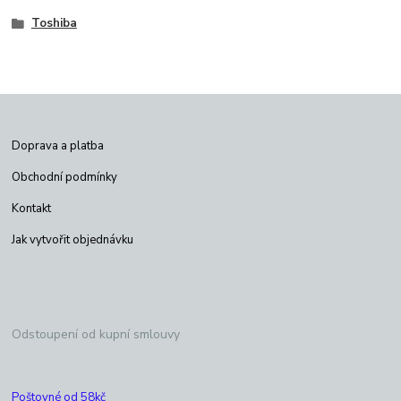
Toshiba
Doprava a platba
Obchodní podmínky
Kontakt
Jak vytvořit objednávku
Odstoupení od kupní smlouvy
Poštovné od 58kč