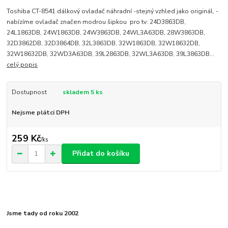
Toshiba CT-8541 dálkový ovladač náhradní -stejný vzhled jako originál, -
nabízíme ovladač značen modrou šipkou pro tv: 24D3863DB,
24L1863DB, 24W1863DB, 24W3863DB, 24WL3A63DB, 28W3863DB,
32D3862DB, 32D3864DB, 32L3863DB, 32W1863DB, 32W18632DB,
32W18632DB, 32WD3A63DB, 39L2863DB, 32WL3A63DB, 39L3863DB...
celý popis
Dostupnost
skladem 5 ks
Nejsme plátci DPH
259 Kč
/
ks
Přidat do košíku
Jsme tady od roku 2002