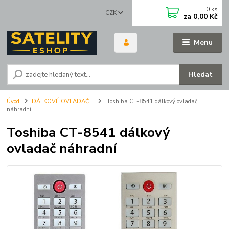
0
ks
CZK
za
0,00 Kč
Menu
Hledat
Úvod
DÁLKOVÉ OVLADAČE
Toshiba CT-8541 dálkový ovladač
náhradní
Toshiba CT-8541 dálkový
ovladač náhradní