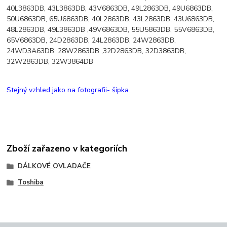
40L3863DB, 43L3863DB, 43V6863DB, 49L2863DB, 49U6863DB,
50U6863DB, 65U6863DB, 40L2863DB, 43L2863DB, 43U6863DB,
48L2863DB, 49L3863DB ,49V6863DB, 55U5863DB, 55V6863DB,
65V6863DB, 24D2863DB, 24L2863DB, 24W2863DB,
24WD3A63DB ,28W2863DB ,32D2863DB, 32D3863DB,
32W2863DB, 32W3864DB
Stejný vzhled jako na fotografii- šipka
Zboží zařazeno v kategoriích
DÁLKOVÉ OVLADAČE
Toshiba