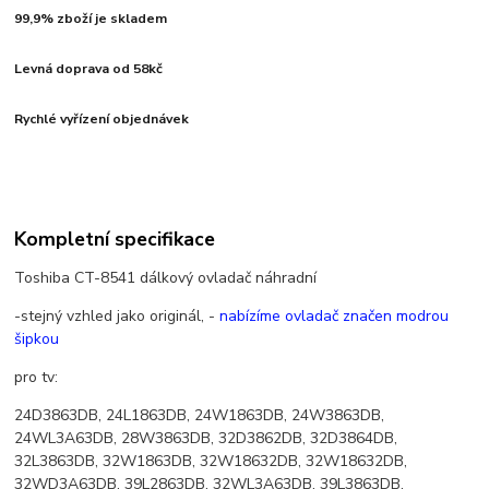
99,9% zboží je skladem
Levná doprava od 58kč
Rychlé vyřízení objednávek
Kompletní specifikace
Toshiba CT-8541 dálkový ovladač náhradní
-stejný vzhled jako originál, -
nabízíme ovladač značen modrou
šipkou
pro tv:
24D3863DB, 24L1863DB, 24W1863DB, 24W3863DB,
24WL3A63DB, 28W3863DB, 32D3862DB, 32D3864DB,
32L3863DB, 32W1863DB, 32W18632DB, 32W18632DB,
32WD3A63DB, 39L2863DB, 32WL3A63DB, 39L3863DB,