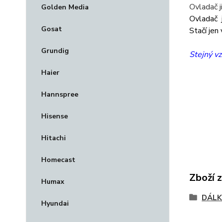
Ovladač j
Golden Media
Ovladač j
Gosat
Stačí jen
Grundig
Stejný vz
Haier
Hannspree
Hisense
Hitachi
Homecast
Zboží 
Humax
DÁLK
Hyundai