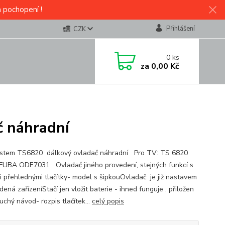
a pochopení !
Přihlášení
CZK
0
ks
za
0,00 Kč
 náhradní
stem TS6820 dálkový ovladač náhradní Pro TV: TS 6820
UBA ODE7031 Ovladač jiného provedení, stejných funkcí s
i přehlednými tlačítky- model s šipkouOvladač je již nastavem
ená zařízeníStačí jen vložit baterie - ihned funguje , přiložen
uchý návod- rozpis tlačítek...
celý popis