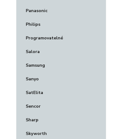
Panasonic
Philips
Programovatelné
Salora
Samsung
Sanyo
SatElita
Sencor
Sharp
Skyworth