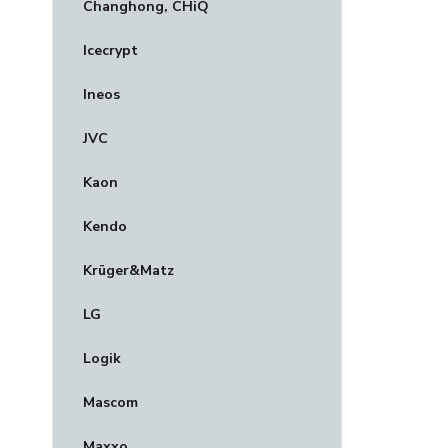
Changhong, CHiQ
Icecrypt
Ineos
JVC
Kaon
Kendo
Krüger&Matz
LG
Logik
Mascom
Maxxo