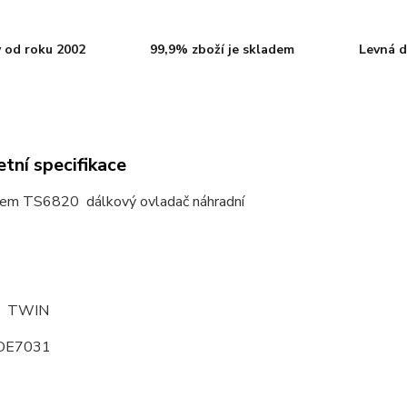
 od roku 2002
99,9% zboží je skladem
Levná d
tní specifikace
em TS6820 dálkový ovladač náhradní
0 TWIN
DE7031