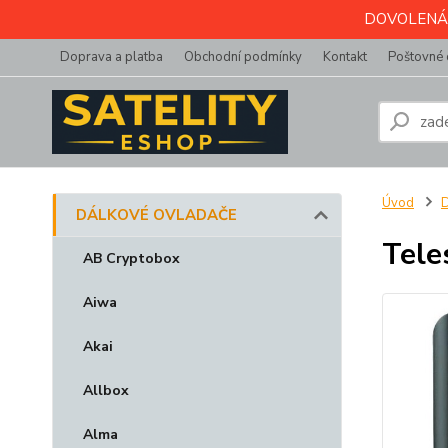
DOVOLENÁ do 
Doprava a platba
Obchodní podmínky
Kontakt
Poštovné 
Úvod
DÁLKOVÉ OVLADAČE
Tele
AB Cryptobox
Aiwa
Akai
Allbox
Alma