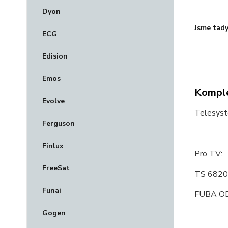
Dyon
Jsme tady
ECG
Edision
Emos
Komple
Evolve
Telesyst
Ferguson
Finlux
Pro TV:
FreeSat
TS 682
Funai
FUBA O
Gogen