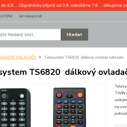
6.8. ... Objednávky přijaté od 3.8. odesíláme 7.8. ... děkujeme z
od 58kč
Jak nakupovat
Hledat
DÁLKOVÉ OVLADAČE
Telesystem TS6820 dálkový ovladač náhradní
system TS6820 dálkový ovladač
Telesy
TWIN F
velkým
na uved
jednod