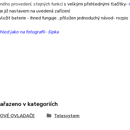
iného provedení, stejných funkcí
s velkými přehlednými tlačítky-
m
e již nastavem na uvedená zařízení
 vložit baterie - ihned funguje , přiložen jednoduchý návod- rozpis 
hled jako na fotografii- šipka
zařazeno v kategoriích
OVÉ OVLADAČE
Telesystem