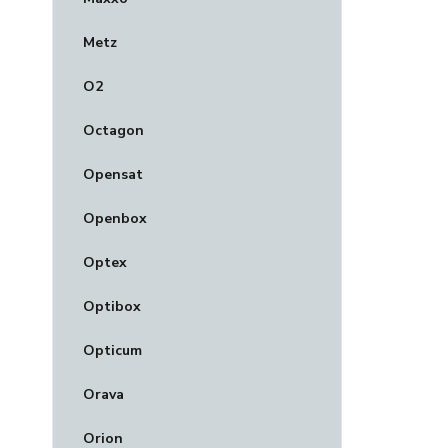
Metz
O2
Octagon
Opensat
Openbox
Optex
Optibox
Opticum
Orava
Orion