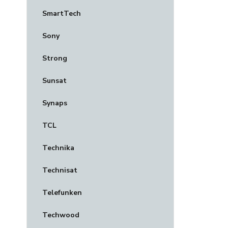
SmartTech
Sony
Strong
Sunsat
Synaps
TCL
Technika
Technisat
Telefunken
Techwood