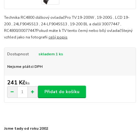
Technika RC4800 dálkový ovladačPro TV:19-200W , 19-200G , LCD 19-
200 , 24LF904SS13 , 24-LF904SS13 , 19-200 BL a další 30077447 ,
RC4800/30077447Pokud máte k TV tento černý nebo bílý ovladačStejný
vzhled jako na fotografii
celý popis
Dostupnost
skladem 1 ks
Nejsme plátci DPH
241 Kč
/
ks
Přidat do košíku
Jsme tady od roku 2002