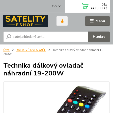
0
ks
CZK
za
0,00 Kč
Menu
Hledat
Úvod
DÁLKOVÉ OVLADAČE
Technika dálkový ovladač náhradní 19-
200W
Technika dálkový ovladač
náhradní 19-200W