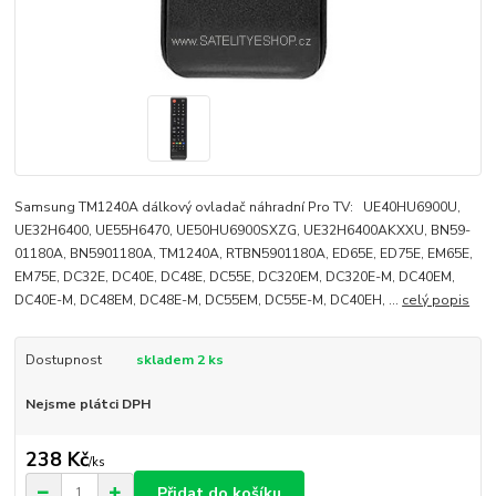
Samsung TM1240A dálkový ovladač náhradní Pro TV: UE40HU6900U,
UE32H6400, UE55H6470, UE50HU6900SXZG, UE32H6400AKXXU, BN59-
01180A, BN5901180A, TM1240A, RTBN5901180A, ED65E, ED75E, EM65E,
EM75E, DC32E, DC40E, DC48E, DC55E, DC320EM, DC320E-M, DC40EM,
DC40E-M, DC48EM, DC48E-M, DC55EM, DC55E-M, DC40EH, ...
celý popis
Dostupnost
skladem 2 ks
Nejsme plátci DPH
238 Kč
/
ks
Přidat do košíku