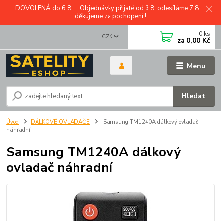
DOVOLENÁ do 6.8. ... Objednávky přijaté od 3.8. odesíláme 7.8. ...
děkujeme za pochopení !
0
ks
CZK
za
0,00 Kč
Menu
Hledat
Úvod
DÁLKOVÉ OVLADAČE
Samsung TM1240A dálkový ovladač
náhradní
Samsung TM1240A dálkový
ovladač náhradní