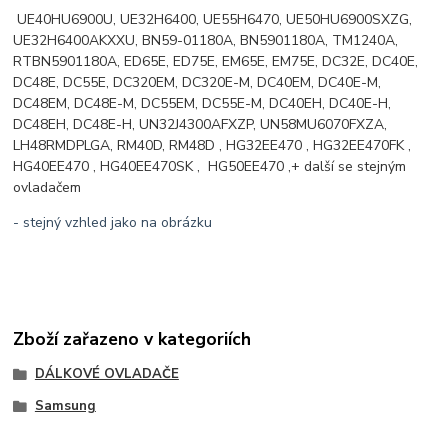
UE40HU6900U, UE32H6400, UE55H6470, UE50HU6900SXZG,
UE32H6400AKXXU, BN59-01180A, BN5901180A, TM1240A,
RTBN5901180A, ED65E, ED75E, EM65E, EM75E, DC32E, DC40E,
DC48E, DC55E, DC320EM, DC320E-M, DC40EM, DC40E-M,
DC48EM, DC48E-M, DC55EM, DC55E-M, DC40EH, DC40E-H,
DC48EH, DC48E-H, UN32J4300AFXZP, UN58MU6070FXZA,
LH48RMDPLGA, RM40D, RM48D , HG32EE470 , HG32EE470FK ,
HG40EE470 , HG40EE470SK , HG50EE470 ,+ další se stejným
ovladačem
- stejný vzhled jako na obrázku
Zboží zařazeno v kategoriích
DÁLKOVÉ OVLADAČE
Samsung