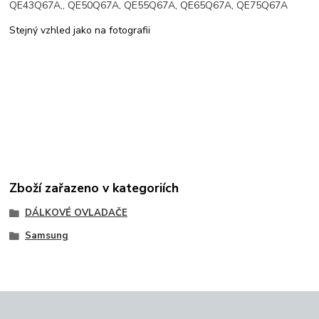
QE43Q67A,
, QE50Q67A, QE55Q67A, QE65Q67A, QE75Q67A
Stejný vzhled jako na fotografii
Zboží zařazeno v kategoriích
DÁLKOVÉ OVLADAČE
Samsung