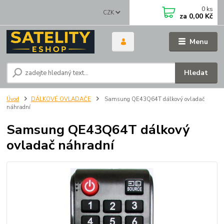
0
ks
CZK
za
0,00 Kč
Menu
Hledat
Úvod
DÁLKOVÉ OVLADAČE
Samsung QE43Q64T dálkový ovladač
náhradní
Samsung QE43Q64T dálkový
ovladač náhradní