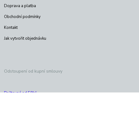
Doprava a platba
Obchodní podmínky
Kontakt
Jak vytvořit objednávku
Odstoupení od kupní smlouvy
Poštovné od 58kč
Copyright © Satelityeshop 2026
Vytvořeno na
Eshop-rychle.cz