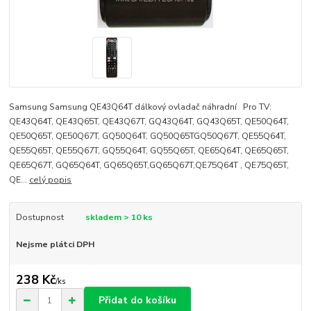
Samsung Samsung QE43Q64T dálkový ovladač náhradní Pro TV:
QE43Q64T, QE43Q65T, QE43Q67T, GQ43Q64T, GQ43Q65T, QE50Q64T,
QE50Q65T, QE50Q67T, GQ50Q64T, GQ50Q65TGQ50Q67T, QE55Q64T,
QE55Q65T, QE55Q67T, GQ55Q64T, GQ55Q65T, QE65Q64T, QE65Q65T,
QE65Q67T, GQ65Q64T, GQ65Q65T,GQ65Q67T,QE75Q64T , QE75Q65T,
QE...
celý popis
Dostupnost
skladem > 10 ks
Nejsme plátci DPH
238 Kč
/
ks
Přidat do košíku