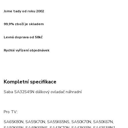
Jsme tady od roku 2002
99,9% zboží je skladem
Levná doprava od 58kč
Rychlé vyřízení objednávek
Kompletní specifikace
Saba SA32S45N dálkový ovladač náhradní
Pro TV:
SA65K80N, SA55K70N, SA55K65NS, SA50K70N, SA50K67N,
SA50K65N, SA49K65NS, SA43K70N, SA43K65N, SA43S58N1,