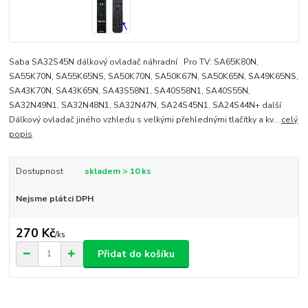
Saba SA32S45N dálkový ovladač náhradní Pro TV: SA65K80N,
SA55K70N, SA55K65NS, SA50K70N, SA50K67N, SA50K65N, SA49K65NS,
SA43K70N, SA43K65N, SA43S58N1, SA40S58N1, SA40S55N,
SA32N49N1, SA32N48N1, SA32N47N, SA24S45N1, SA24S44N+ další
Dálkový ovladač jiného vzhledu s velkými přehlednými tlačítky a kv...
celý
popis
Dostupnost
skladem > 10 ks
Nejsme plátci DPH
270 Kč
/
ks
Přidat do košíku