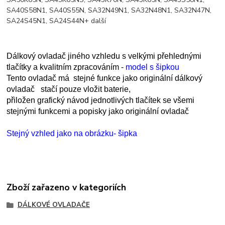
SA40S58N1, SA40S55N, SA32N49N1, SA32N48N1, SA32N47N,
SA24S45N1, SA24S44N+ další
Dálkový ovladač jiného vzhledu s velkými přehlednými
tlačítky a kvalitním zpracováním
-
model s šipkou
Tento ovladač má
stejné funkce jako originální dálkový
ovladač
stačí pouze vložit baterie,
přiložen grafický návod jednotlivých tlačítek se všemi
stejnými funkcemi a popisky jako originální ovladač
Stejný vzhled jako na obrázku- šipka
Zboží zařazeno v kategoriích
DÁLKOVÉ OVLADAČE