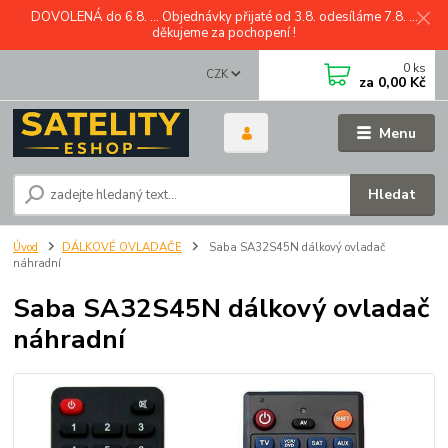
DOVOLENÁ do 6.8. ... Objednávky přijaté od 3.8. odesíláme 7.8. ...
děkujeme za pochopení !
0
ks
CZK
za
0,00 Kč
Menu
Hledat
Úvod
DÁLKOVÉ OVLADAČE
Saba SA32S45N dálkový ovladač
náhradní
Saba SA32S45N dálkový ovladač
náhradní