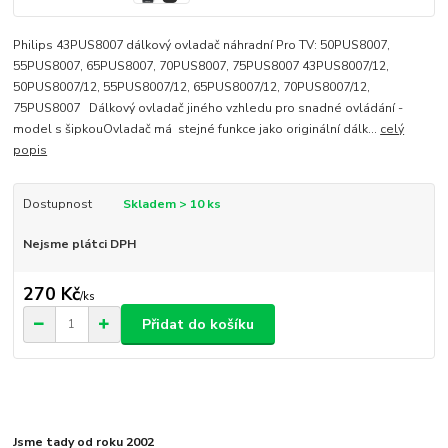
Philips 43PUS8007 dálkový ovladač náhradní Pro TV: 50PUS8007,
55PUS8007, 65PUS8007, 70PUS8007, 75PUS8007 43PUS8007/12,
50PUS8007/12, 55PUS8007/12, 65PUS8007/12, 70PUS8007/12,
75PUS8007 Dálkový ovladač jiného vzhledu pro snadné ovládání -
model s šipkouOvladač má stejné funkce jako originální dálk...
celý
popis
Dostupnost
Skladem > 10 ks
Nejsme plátci DPH
270 Kč
/
ks
Přidat do košíku
Jsme tady od roku 2002