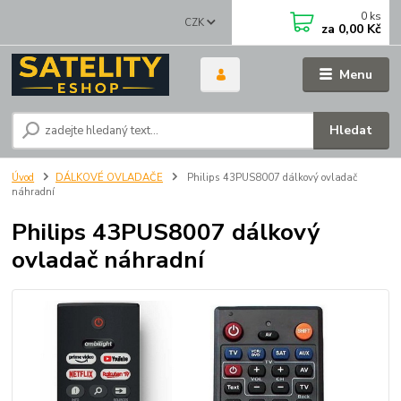
0
ks
CZK
za
0,00 Kč
Menu
Hledat
Úvod
DÁLKOVÉ OVLADAČE
Philips 43PUS8007 dálkový ovladač
náhradní
Philips 43PUS8007 dálkový
ovladač náhradní