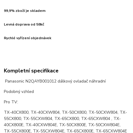
99,9% zboží je skladem
Levná doprava od 58kč
Rychlé vyřízení objednávek
Kompletní specifikace
Panasonic N2QAYB001012 dálkový ovladač náhradní
Podobný vzhled
Pro TV:
TX-40CX800, TX-40CXW804, TX-50CX800, TX-50CXW804, TX-
55CX800, TX-55CXW804, TX-65CX800, TX-65CXW804 , TX-
40CX800E, TX-40CXW804E, TX-50CX800E, TX-50CXW804E,
TX-55CX800E, TX-55CXW804E, TX-65CX800E, TX-65CXW804E