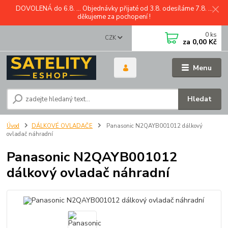
DOVOLENÁ do 6.8. ... Objednávky přijaté od 3.8. odesíláme 7.8. ...
děkujeme za pochopení !
0
ks
CZK
za
0,00 Kč
Menu
Hledat
Úvod
DÁLKOVÉ OVLADAČE
Panasonic N2QAYB001012 dálkový
ovladač náhradní
Panasonic N2QAYB001012
dálkový ovladač náhradní