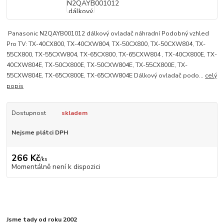
Panasonic N2QAYB001012 dálkový ovladač náhradní Podobný vzhled
Pro TV: TX-40CX800, TX-40CXW804, TX-50CX800, TX-50CXW804, TX-
55CX800, TX-55CXW804, TX-65CX800, TX-65CXW804 , TX-40CX800E, TX-
40CXW804E, TX-50CX800E, TX-50CXW804E, TX-55CX800E, TX-
55CXW804E, TX-65CX800E, TX-65CXW804E Dálkový ovladač podo...
celý
popis
Dostupnost
skladem
Nejsme plátci DPH
266 Kč
/
ks
Momentálně není k dispozici
Jsme tady od roku 2002