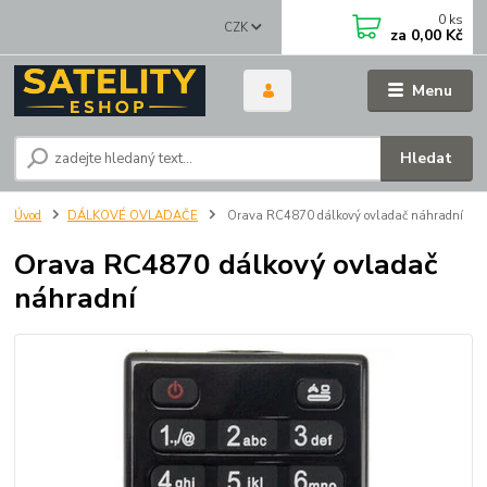
0
ks
CZK
za
0,00 Kč
Menu
Hledat
Úvod
DÁLKOVÉ OVLADAČE
Orava RC4870 dálkový ovladač náhradní
Orava RC4870 dálkový ovladač
náhradní