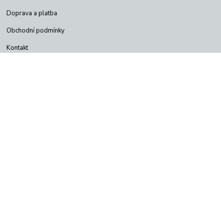
Doprava a platba
Obchodní podmínky
Kontakt
Jak vytvořit objednávku
Odstoupení od kupní smlouvy
Poštovné od 58kč
Copyright © Satelityeshop 2026
Vytvořeno na
Eshop-rychle.cz