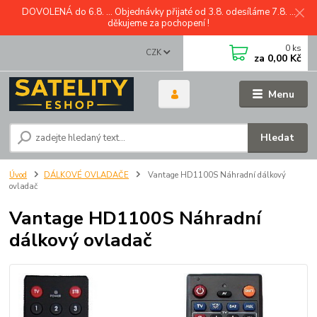
DOVOLENÁ do 6.8. ... Objednávky přijaté od 3.8. odesíláme 7.8. ...
děkujeme za pochopení !
0
ks
CZK
za
0,00 Kč
Menu
Hledat
Úvod
DÁLKOVÉ OVLADAČE
Vantage HD1100S Náhradní dálkový
ovladač
Vantage HD1100S Náhradní
dálkový ovladač