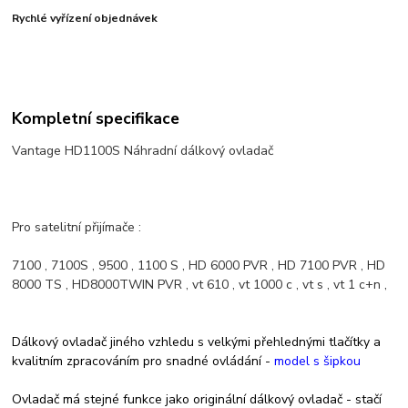
Rychlé vyřízení objednávek
Kompletní specifikace
Vantage HD1100S Náhradní dálkový ovladač
Pro satelitní přijímače :
7100 , 7100S , 9500 , 1100 S , HD 6000 PVR , HD 7100 PVR , HD
8000 TS , HD8000TWIN PVR , vt 610 , vt 1000 c , vt s , vt 1 c+n ,
Dálkový ovladač jiného vzhledu s velkými přehlednými tlačítky a
kvalitním zpracováním pro snadné ovládání -
model s šipkou
Ovladač má stejné funkce jako originální dálkový ovladač - stačí