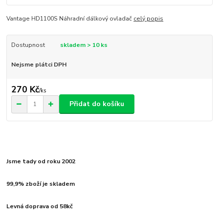
Vantage HD1100S Náhradní dálkový ovladač
celý popis
Dostupnost
skladem > 10 ks
Nejsme plátci DPH
270 Kč
/
ks
Přidat do košíku
Jsme tady od roku 2002
99,9% zboží je skladem
Levná doprava od 58kč