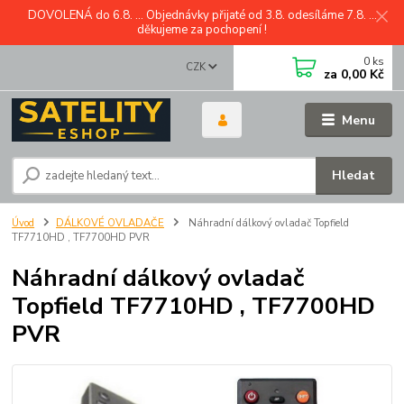
DOVOLENÁ do 6.8. ... Objednávky přijaté od 3.8. odesíláme 7.8. ...
děkujeme za pochopení !
0
ks
CZK
za
0,00 Kč
Menu
Hledat
Úvod
DÁLKOVÉ OVLADAČE
Náhradní dálkový ovladač Topfield
TF7710HD , TF7700HD PVR
Náhradní dálkový ovladač
Topfield TF7710HD , TF7700HD
PVR