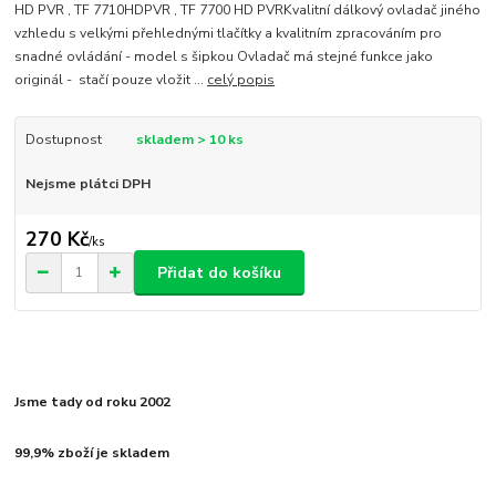
HD PVR , TF 7710HDPVR , TF 7700 HD PVRKvalitní dálkový ovladač jiného
vzhledu s velkými přehlednými tlačítky a kvalitním zpracováním pro
snadné ovládání - model s šipkou Ovladač má stejné funkce jako
originál - stačí pouze vložit ...
celý popis
Dostupnost
skladem > 10 ks
Nejsme plátci DPH
270 Kč
/
ks
Přidat do košíku
Jsme tady od roku 2002
99,9% zboží je skladem