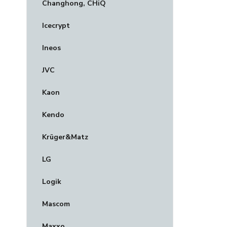
Changhong, CHiQ
Icecrypt
Ineos
JVC
Kaon
Kendo
Krüger&Matz
LG
Logik
Mascom
Maxxo