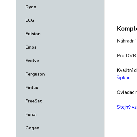
Dyon
ECG
Komple
Edision
Náhradní
Emos
Pro DVBT
Evolve
Kvalitní 
Ferguson
šipkou
Finlux
Ovladač m
FreeSat
Stejný vz
Funai
Gogen