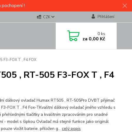
a pochopení !
Přihlášení
CZK
0
ks
za
0,00 Kč
5 F3-FOX T , F4 FOX
505 , RT-505 F3-FOX T , F4
ní dálkový ovladač Humax RT505 , RT-505Pro DVBT přijímač
F3-FOX T , F4 Fox-TKvalitní dálkový ovladač jiného vzhledu s
i přehlednými tlačítky a kvalitním zpracováním pro snadné
ní - model s šipkou Ovladač má stejné funkce jako originál
 pouze vložit baterie, přiložen g...
celý popis