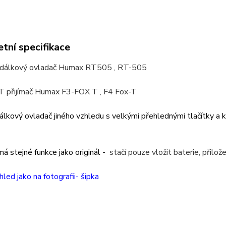
tní specifikace
 dálkový ovladač Humax RT505 , RT-505
 přijímač Humax F3-FOX T ,
F4 Fox-T
dálkový ovladač jiného vzhledu s velkými přehlednými tlačítky a 
á stejné funkce jako originál -
stačí pouze vložit baterie, přilož
hled jako na fotografii- šipka