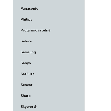
Panasonic
Philips
Programovatelné
Salora
Samsung
Sanyo
SatElita
Sencor
Sharp
Skyworth