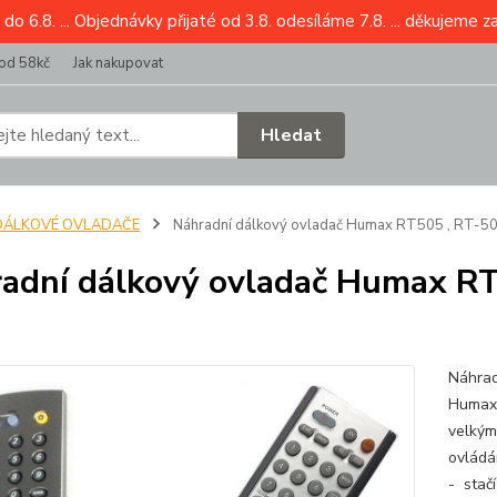
6.8. ... Objednávky přijaté od 3.8. odesíláme 7.8. ... děkujeme z
od 58kč
Jak nakupovat
Hledat
DÁLKOVÉ OVLADAČE
Náhradní dálkový ovladač Humax RT505 , RT-50
adní dálkový ovladač Humax RT
Náhrad
Humax 
velkým
ovládá
- stačí