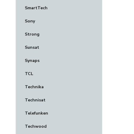
SmartTech
Sony
Strong
Sunsat
Synaps
TCL
Technika
Technisat
Telefunken
Techwood