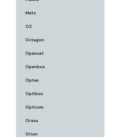
Metz
O2
Octagon
Opensat
Openbox
Optex
Optibox
Opticum
Orava
Orion