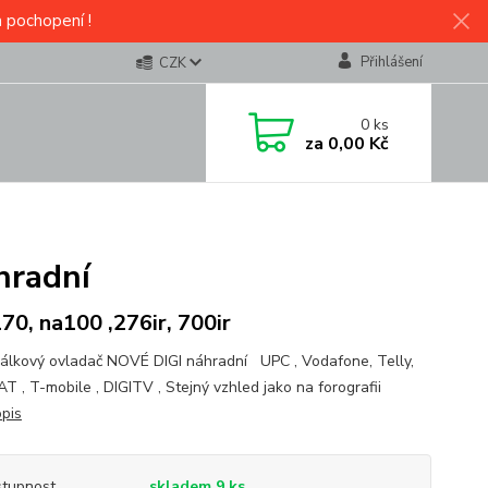
a pochopení !
Přihlášení
CZK
0
ks
za
0,00 Kč
hradní
70, na100 ,276ir, 700ir
álkový ovladač NOVÉ DIGI náhradní UPC , Vodafone, Telly,
T , T-mobile , DIGITV , Stejný vzhled jako na forografii
opis
tupnost
skladem 9 ks