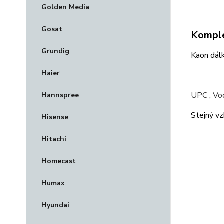
Golden Media
Gosat
Komple
Grundig
Kaon dál
Haier
UPC , Vo
Hannspree
Stejný vz
Hisense
Hitachi
Homecast
Humax
Hyundai