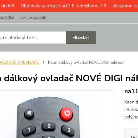
6.8. ... Objednávky přijaté od 3.8. odesíláme 7.8. ... děkujeme z
od 58kč
Jak nakupovat
Hledat
DÁLKOVÉ OVLADAČE
Kaon dálkový ovladač NOVÉ DIGI náhradní
 dálkový ovladač NOVÉ DIGI ná
na11
Kaon d
FREESA
celý p
Dos