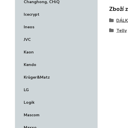
Changhong, CHiQ
Zboží 
Icecrypt
DÁLK
Ineos
Telly
JVC
Kaon
Kendo
Krüger&Matz
LG
Logik
Mascom
Maxxo