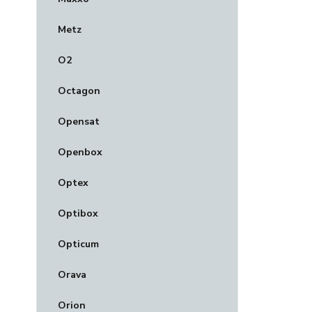
Metz
O2
Octagon
Opensat
Openbox
Optex
Optibox
Opticum
Orava
Orion