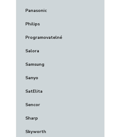
Panasonic
Philips
Programovatelné
Salora
Samsung
Sanyo
SatElita
Sencor
Sharp
Skyworth