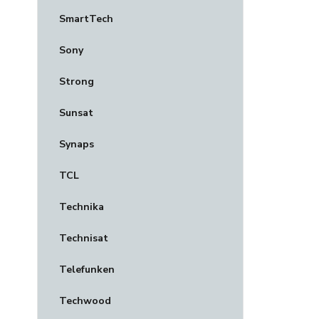
SmartTech
Sony
Strong
Sunsat
Synaps
TCL
Technika
Technisat
Telefunken
Techwood