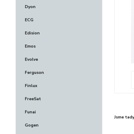
Dyon
ECG
Edision
Emos
Evolve
Ferguson
Finlux
FreeSat
Funai
Jsme tady
Gogen