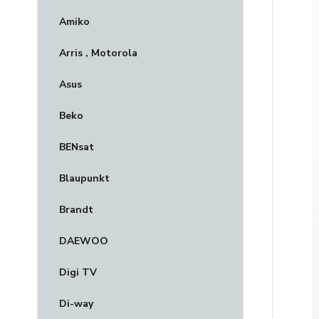
Amiko
Arris , Motorola
Asus
Beko
BENsat
Blaupunkt
Brandt
DAEWOO
Digi TV
Di-way