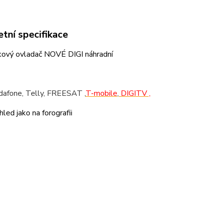
tní specifikace
kový ovladač NOVÉ DIGI náhradní
dafone, Telly, FREESAT ,
T-mobile
,
DIGITV ,
hled jako na forografii