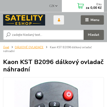
0
ks
CZK
za
0,00 Kč
Menu
Hledat
Úvod
DÁLKOVÉ OVLADAČE
Kaon KST B2096 dálkový ovladač
náhradní
Kaon KST B2096 dálkový ovladač
náhradní