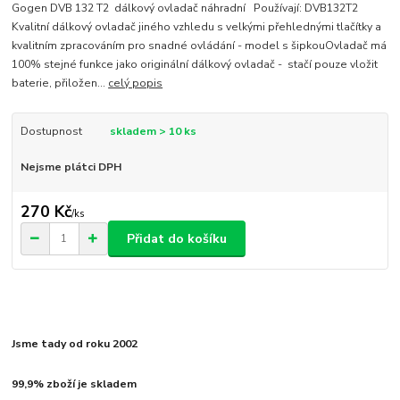
Gogen DVB 132 T2 dálkový ovladač náhradní Používají: DVB132T2
Kvalitní dálkový ovladač jiného vzhledu s velkými přehlednými tlačítky a
kvalitním zpracováním pro snadné ovládání - model s šipkouOvladač má
100% stejné funkce jako originální dálkový ovladač - stačí pouze vložit
baterie, přiložen...
celý popis
Dostupnost
skladem > 10 ks
Nejsme plátci DPH
270 Kč
/
ks
Přidat do košíku
Jsme tady od roku 2002
99,9% zboží je skladem