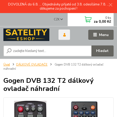
DOVOLENÁ do 6.8. ... Objednávky přijaté od 3.8. odesíláme 7.8. ...
děkujeme za pochopení !
0
ks
CZK
za
0,00 Kč
Menu
Hledat
Úvod
DÁLKOVÉ OVLADAČE
Gogen DVB 132 T2 dálkový ovladač
náhradní
Gogen DVB 132 T2 dálkový
ovladač náhradní