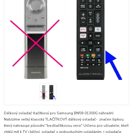
Dálkový ovladač tlačítkový pro Samsung BN59-01300G náhradní
Nabízíme velký klasický TLAČÍTKOVÝ dálkový ovladač- značen šipkou,
který nahrazuje původní "beztlačítkovou verzi" Určeno pro uživatele, kteří
chtějí mít k TV i běžný ovladač s jednoduchým ovládáním, ( ovladače