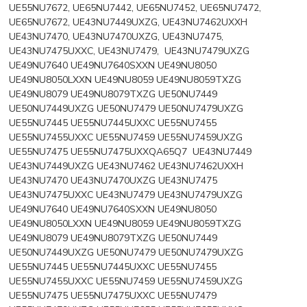
UE55NU7672, UE65NU7442, UE65NU7452, UE65NU7472,
UE65NU7672, UE43NU7449UXZG, UE43NU7462UXXH
UE43NU7470, UE43NU7470UXZG, UE43NU7475,
UE43NU7475UXXC, UE43NU7479, UE43NU7479UXZG
UE49NU7640 UE49NU7640SXXN UE49NU8050
UE49NU8050LXXN UE49NU8059 UE49NU8059TXZG
UE49NU8079 UE49NU8079TXZG UE50NU7449
UE50NU7449UXZG UE50NU7479 UE50NU7479UXZG
UE55NU7445 UE55NU7445UXXC UE55NU7455
UE55NU7455UXXC UE55NU7459 UE55NU7459UXZG
UE55NU7475 UE55NU7475UXXQA65Q7 UE43NU7449
UE43NU7449UXZG UE43NU7462 UE43NU7462UXXH
UE43NU7470 UE43NU7470UXZG UE43NU7475
UE43NU7475UXXC UE43NU7479 UE43NU7479UXZG
UE49NU7640 UE49NU7640SXXN UE49NU8050
UE49NU8050LXXN UE49NU8059 UE49NU8059TXZG
UE49NU8079 UE49NU8079TXZG UE50NU7449
UE50NU7449UXZG UE50NU7479 UE50NU7479UXZG
UE55NU7445 UE55NU7445UXXC UE55NU7455
UE55NU7455UXXC UE55NU7459 UE55NU7459UXZG
UE55NU7475 UE55NU7475UXXC UE55NU7479