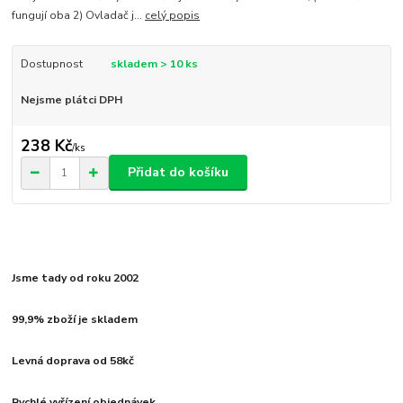
fungují oba 2) Ovladač j...
celý popis
Dostupnost
skladem > 10 ks
Nejsme plátci DPH
238 Kč
/
ks
Přidat do košíku
Jsme tady od roku 2002
99,9% zboží je skladem
Levná doprava od 58kč
Rychlé vyřízení objednávek