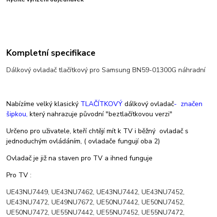
Kompletní specifikace
Dálkový ovladač tlačítkový pro Samsung BN59-01300G náhradní
Nabízíme velký klasický
TLAČÍTKOVÝ
dálkový ovladač
- značen
šipkou,
který nahrazuje původní "beztlačítkovou verzi"
Určeno pro uživatele, kteří chtějí mít k TV i běžný ovladač s
jednoduchým ovládáním, ( ovladače fungují oba 2)
Ovladač je již na staven pro TV a ihned funguje
Pro
TV
:
UE43NU7449, UE43NU7462, UE43NU7442, UE43NU7452,
UE43NU7472, UE49NU7672, UE50NU7442, UE50NU7452,
UE50NU7472, UE55NU7442, UE55NU7452, UE55NU7472,