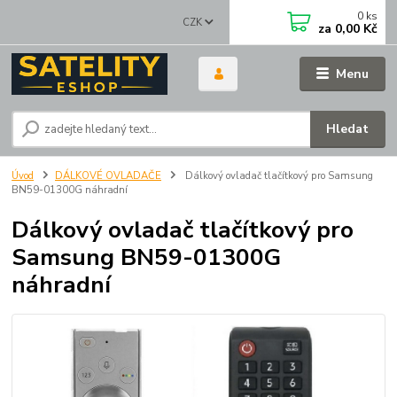
0
ks
CZK
za
0,00 Kč
Menu
Hledat
Úvod
DÁLKOVÉ OVLADAČE
Dálkový ovladač tlačítkový pro Samsung
BN59-01300G náhradní
Dálkový ovladač tlačítkový pro
Samsung BN59-01300G
náhradní