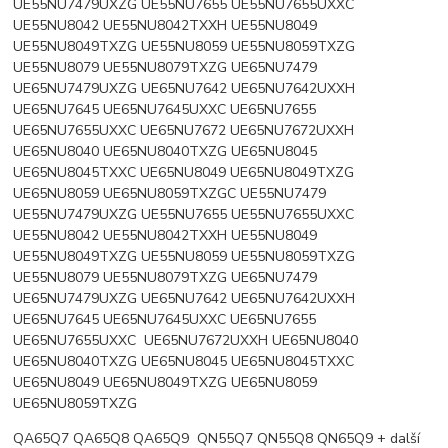
UE55NU7479UXZG UE55NU7655 UE55NU7655UXXC
UE55NU8042 UE55NU8042TXXH UE55NU8049
UE55NU8049TXZG UE55NU8059 UE55NU8059TXZG
UE55NU8079 UE55NU8079TXZG UE65NU7479
UE65NU7479UXZG UE65NU7642 UE65NU7642UXXH
UE65NU7645 UE65NU7645UXXC UE65NU7655
UE65NU7655UXXC UE65NU7672 UE65NU7672UXXH
UE65NU8040 UE65NU8040TXZG UE65NU8045
UE65NU8045TXXC UE65NU8049 UE65NU8049TXZG
UE65NU8059 UE65NU8059TXZGC UE55NU7479
UE55NU7479UXZG UE55NU7655 UE55NU7655UXXC
UE55NU8042 UE55NU8042TXXH UE55NU8049
UE55NU8049TXZG UE55NU8059 UE55NU8059TXZG
UE55NU8079 UE55NU8079TXZG UE65NU7479
UE65NU7479UXZG UE65NU7642 UE65NU7642UXXH
UE65NU7645 UE65NU7645UXXC UE65NU7655
UE65NU7655UXXC UE65NU7672UXXH UE65NU8040
UE65NU8040TXZG UE65NU8045 UE65NU8045TXXC
UE65NU8049 UE65NU8049TXZG UE65NU8059
UE65NU8059TXZG
QA65Q7 QA65Q8 QA65Q9 QN55Q7 QN55Q8 QN65Q9 + další