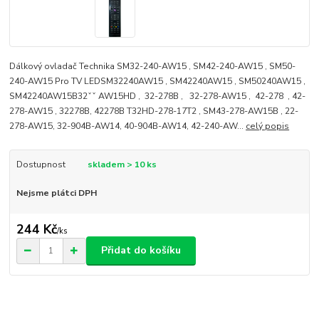
Dálkový ovladač Technika SM32-240-AW15 , SM42-240-AW15 , SM50-
240-AW15 Pro TV LEDSM32240AW15 , SM42240AW15 , SM50240AW15 ,
SM42240AW15B32ˇˇ AW15HD , 32-278B , 32-278-AW15 , 42-278 , 42-
278-AW15 , 32278B, 42278B T32HD-278-17T2 , SM43-278-AW15B , 22-
278-AW15, 32-904B-AW14, 40-904B-AW14, 42-240-AW...
celý popis
Dostupnost
skladem > 10 ks
Nejsme plátci DPH
244 Kč
/
ks
Přidat do košíku