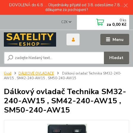
DOVOLENÁ do 6.8. ... Objednávky přijaté od 3.8. odesíláme 7.8. ...
děkujeme za pochopení !
0
ks
CZK
za
0,00 Kč
Menu
Hledat
Úvod
DÁLKOVÉ OVLADAČE
Dálkový ovladač Technika SM32-240-
AW15 , SM42-240-AW15 , SM50-240-AW15
Dálkový ovladač Technika SM32-
240-AW15 , SM42-240-AW15 ,
SM50-240-AW15