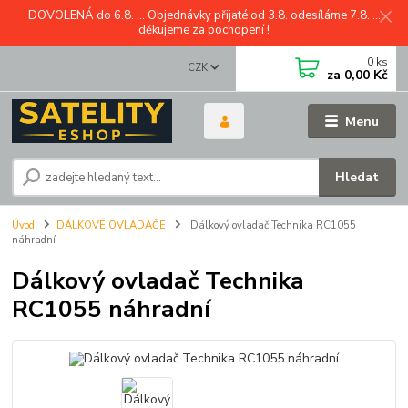
DOVOLENÁ do 6.8. ... Objednávky přijaté od 3.8. odesíláme 7.8. ...
děkujeme za pochopení !
0
ks
CZK
za
0,00 Kč
Menu
Hledat
Úvod
DÁLKOVÉ OVLADAČE
Dálkový ovladač Technika RC1055
náhradní
Dálkový ovladač Technika
RC1055 náhradní