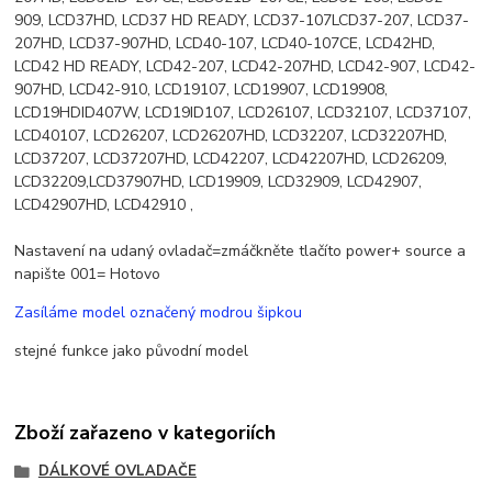
909, LCD37HD, LCD37 HD READY, LCD37-107LCD37-207, LCD37-
207HD, LCD37-907HD, LCD40-107, LCD40-107CE, LCD42HD,
LCD42 HD READY, LCD42-207, LCD42-207HD, LCD42-907, LCD42-
907HD, LCD42-910, LCD19107, LCD19907, LCD19908,
LCD19HDID407W, LCD19ID107, LCD26107, LCD32107, LCD37107,
LCD40107, LCD26207, LCD26207HD, LCD32207, LCD32207HD,
LCD37207, LCD37207HD, LCD42207, LCD42207HD, LCD26209,
LCD32209,LCD37907HD, LCD19909, LCD32909, LCD42907,
LCD42907HD, LCD42910 ,
Nastavení na udaný ovladač=zmáčkněte tlačíto power+ source a
napište 001= Hotovo
Zasíláme model označený modrou šipkou
stejné funkce jako původní model
Zboží zařazeno v kategoriích
DÁLKOVÉ OVLADAČE