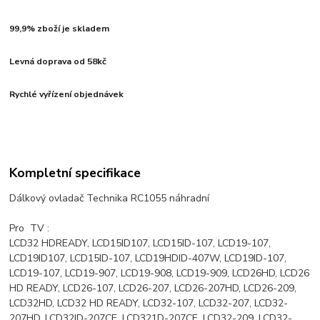
99,9% zboží je skladem
Levná doprava od 58kč
Rychlé vyřízení objednávek
Kompletní specifikace
Dálkový ovladač Technika RC1055 náhradní
Pro TV :
LCD32 HDREADY, LCD15ID107, LCD15ID-107, LCD19-107,
LCD19ID107, LCD15ID-107, LCD19HDID-407W, LCD19ID-107,
LCD19-107, LCD19-907, LCD19-908, LCD19-909, LCD26HD, LCD26
HD READY, LCD26-107, LCD26-207, LCD26-207HD, LCD26-209,
LCD32HD, LCD32 HD READY, LCD32-107, LCD32-207, LCD32-
207HD, LCD32ID-207CE, LCD321D-207CE, LCD32-209, LCD32-