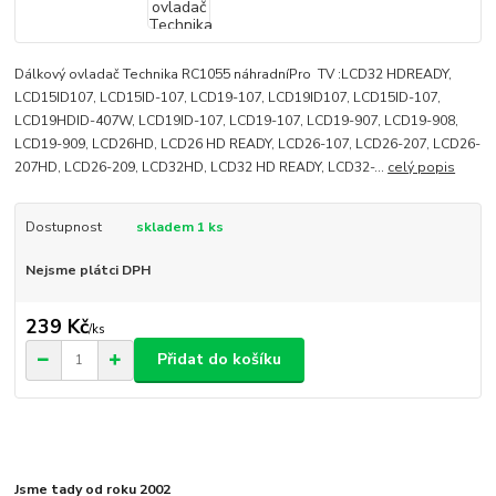
Dálkový ovladač Technika RC1055 náhradníPro TV :LCD32 HDREADY,
LCD15ID107, LCD15ID-107, LCD19-107, LCD19ID107, LCD15ID-107,
LCD19HDID-407W, LCD19ID-107, LCD19-107, LCD19-907, LCD19-908,
LCD19-909, LCD26HD, LCD26 HD READY, LCD26-107, LCD26-207, LCD26-
207HD, LCD26-209, LCD32HD, LCD32 HD READY, LCD32-...
celý popis
Dostupnost
skladem 1 ks
Nejsme plátci DPH
239 Kč
/
ks
Přidat do košíku
Jsme tady od roku 2002