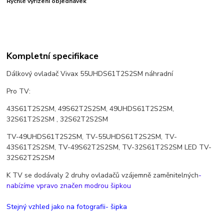
Rychlé vyřízení objednávek
Kompletní specifikace
Dálkový ovladač Vivax 55UHDS61T2S2SM náhradní
Pro TV:
43S61T2S2SM, 49S62T2S2SM, 49UHDS61T2S2SM,
32S61T2S2SM , 32S62T2S2SM
TV-49UHDS61T2S2SM, TV-55UHDS61T2S2SM, TV-
43S61T2S2SM, TV-49S62T2S2SM, TV-32S61T2S2SM LED TV-
32S62T2S2SM
K TV se dodávaly 2 druhy ovladačů vzájemně zaměnitelných
-
nabízíme vpravo značen modrou šipkou
Stejný vzhled jako na fotografii- šipka