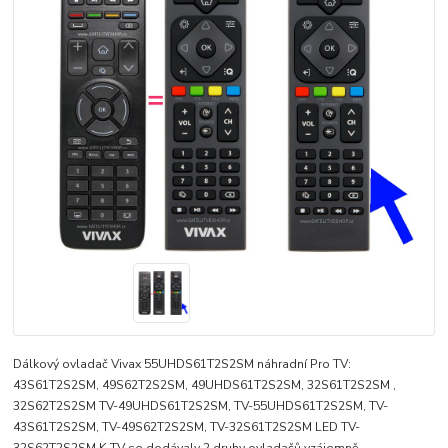
Dálkový ovladač Vivax 55UHDS61T2S2SM náhradní Pro TV:
43S61T2S2SM, 49S62T2S2SM, 49UHDS61T2S2SM, 32S61T2S2SM ,
32S62T2S2SM TV-49UHDS61T2S2SM, TV-55UHDS61T2S2SM, TV-
43S61T2S2SM, TV-49S62T2S2SM, TV-32S61T2S2SM LED TV-
32S62T2S2SM K TV se dodávaly 2 druhy ovladačů vzájemně