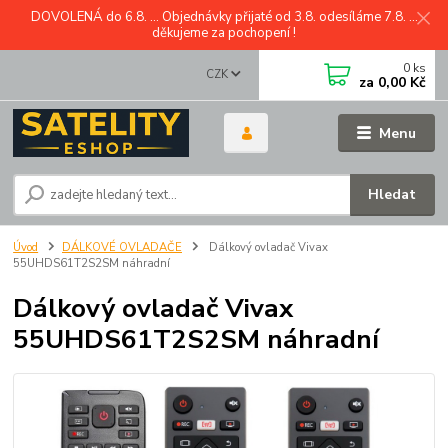
DOVOLENÁ do 6.8. ... Objednávky přijaté od 3.8. odesíláme 7.8. ...
děkujeme za pochopení !
0
ks
CZK
za
0,00 Kč
Menu
Hledat
Úvod
DÁLKOVÉ OVLADAČE
Dálkový ovladač Vivax
55UHDS61T2S2SM náhradní
Dálkový ovladač Vivax
55UHDS61T2S2SM náhradní