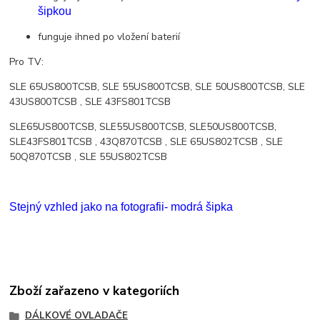
šipkou
funguje ihned po vložení baterií
Pro TV:
SLE 65US800TCSB, SLE 55US800TCSB, SLE 50US800TCSB, SLE
43US800TCSB , SLE 43FS801TCSB
SLE65US800TCSB, SLE55US800TCSB, SLE50US800TCSB,
SLE43FS801TCSB , 43Q870TCSB , SLE 65US802TCSB ,
SLE
50Q870TCSB ,
SLE 55US802TCSB
Stejný vzhled jako na fotografii- modrá šipka
Zboží zařazeno v kategoriích
DÁLKOVÉ OVLADAČE