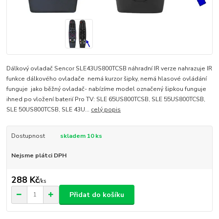
Dálkový ovladač Sencor SLE43US800TCSB náhradní IR verze nahrazuje IR
funkce dálkového ovladače nemá kurzor šipky, nemá hlasové ovládání
funguje jako běžný ovladač- nabízíme model označený šipkou funguje
ihned po vložení baterií Pro TV: SLE 65US800TCSB, SLE 55US800TCSB,
SLE 50US800TCSB, SLE 43U...
celý popis
Dostupnost
skladem 10 ks
Nejsme plátci DPH
288 Kč
/
ks
Přidat do košíku