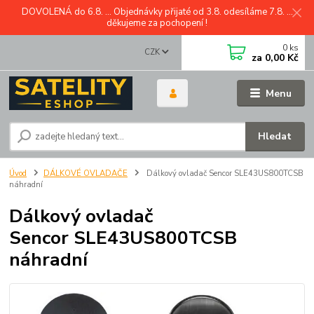
DOVOLENÁ do 6.8. ... Objednávky přijaté od 3.8. odesíláme 7.8. ...
děkujeme za pochopení !
0
ks
CZK
za
0,00 Kč
Menu
Hledat
Úvod
DÁLKOVÉ OVLADAČE
Dálkový ovladač Sencor SLE43US800TCSB
náhradní
Dálkový ovladač
Sencor SLE43US800TCSB
náhradní