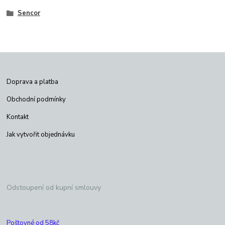
Sencor
Doprava a platba
Obchodní podmínky
Kontakt
Jak vytvořit objednávku
Odstoupení od kupní smlouvy
Poštovné od 58kč